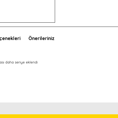
çenekleri
Önerileriniz
ması daha seriye eklendi
nda ve diğer konularda yetersiz gördüğünüz noktaları öneri formunu kullan
Bu ürünü kullandıysanız yorum yapın, herkes ürünü tanısın.