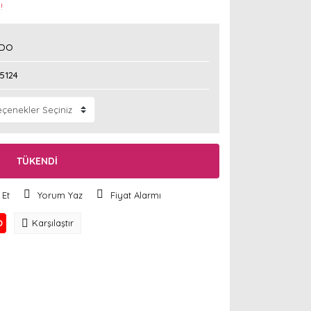
!
NDO
5124
TÜKENDİ
 Et
Yorum Yaz
Fiyat Alarmı
O
Karşılaştır