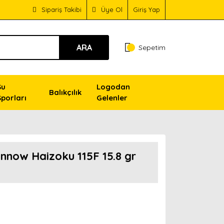
Sipariş Takibi
Üye Ol
Giriş Yap
ARA
Sepetim
Su
Logodan
Balıkçılık
Sporları
Gelenler
innow Haizoku 115F 15.8 gr