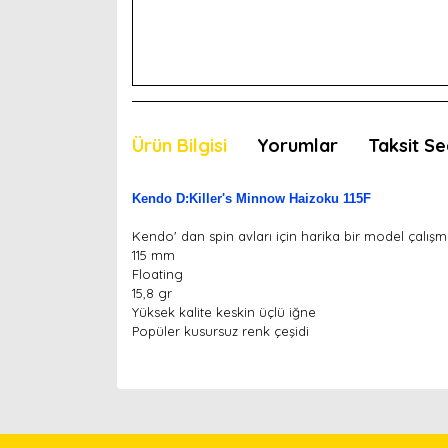
Ürün Bilgisi
Yorumlar
Taksit Se
Kendo D:Killer's Minnow Haizoku 115F
Kendo' dan spin avları için harika bir model çalış
115 mm
Floating
15,8 gr
Yüksek kalite keskin üçlü iğne
Popüler kusursuz renk çeşidi
Bu ürünün fiyat bilgisi, resim, ürün açıklamaları
Görüş ve önerileriniz için teşekkür ederiz.