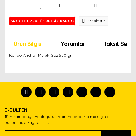
1400 TL ÜZERİ ÜCRETSİZ KARGO
Karşılaştır
Ürün Bilgisi
Yorumlar
Taksit Seçen
Kendo Anchor Melek Göz 500 gr
Bu ürünün fiyat bilgisi, resim, ürün açıklamalarında ve
diğer konularda yetersiz gördüğünüz noktaları öneri
Bu ürünü kullandıysanız yorum yapın, herkes ürünü
formunu kullanarak tarafımıza iletebilirsiniz.
tanısın.
Görüş ve önerileriniz için teşekkür ederiz.
Ürün resmi kalitesiz, bozuk veya görüntülenemiyor.
Yorum Yaz
E-BÜLTEN
Ürün açıklamasında eksik bilgiler bulunuyor.
Tüm kampanya ve duyurulardan haberdar olmak için e-
Ürün bilgilerinde hatalar bulunuyor.
bültenimize kaydolunuz.
Ürün fiyatı diğer sitelerden daha pahalı.