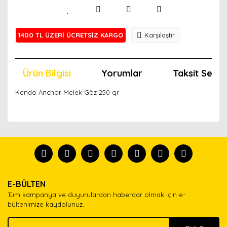
1400 TL ÜZERİ ÜCRETSİZ KARGO
Karşılaştır
Ürün Bilgisi
Yorumlar
Taksit Seçen
Kendo Anchor Melek Göz 250 gr
Bu ürünün fiyat bilgisi, resim, ürün açıklamalarında ve
diğer konularda yetersiz gördüğünüz noktaları öneri
Bu ürünü kullandıysanız yorum yapın, herkes ürünü
formunu kullanarak tarafımıza iletebilirsiniz.
tanısın.
Görüş ve önerileriniz için teşekkür ederiz.
Ürün resmi kalitesiz, bozuk veya görüntülenemiyor.
Yorum Yaz
E-BÜLTEN
Ürün açıklamasında eksik bilgiler bulunuyor.
Tüm kampanya ve duyurulardan haberdar olmak için e-
Ürün bilgilerinde hatalar bulunuyor.
bültenimize kaydolunuz.
Ürün fiyatı diğer sitelerden daha pahalı.