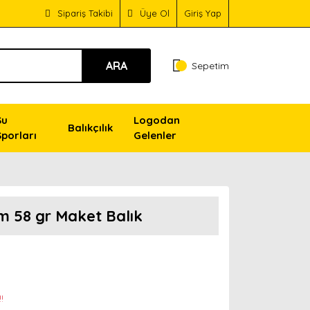
Sipariş Takibi
Üye Ol
Giriş Yap
ARA
Sepetim
Su
Logodan
Balıkçılık
Sporları
Gelenler
m 58 gr Maket Balık
!