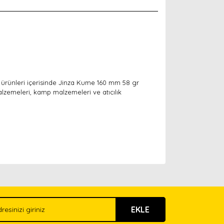
ık ürünleri içerisinde Jinza Kume 160 mm 58 gr
lzemeleri, kamp malzemeleri ve atıcılık
arak tarafımıza iletebilirsiniz.
EKLE