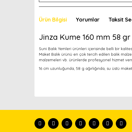
Ürün Bilgisi
Yorumlar
Taksit Se
Jinza Kume 160 mm 58 gr 
Suni Balık Yemleri ürünleri içerisinde belli bir kal
Maket Balık ürünü en çok tercih edilen balık malze
malzemeleri vb. ürünlerde profesyonel hizmet ver
16 cm uzunluğunda, 58 g ağırlığında, su üstü maket 
Bu ürünün fiyat bilgisi, resim, ürün açıklamaları
Görüş ve önerileriniz için teşekkür ederiz.
Ürün resmi kalitesiz, bozuk veya görüntülenemiyor
Ürün açıklamasında eksik bilgiler bulunuyor.
Ürün bilgilerinde hatalar bulunuyor.