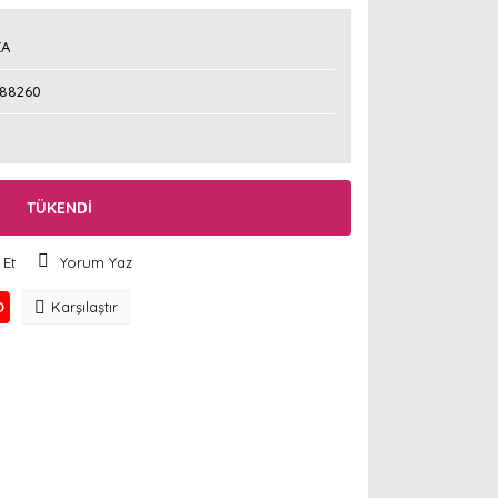
ZA
788260
TÜKENDİ
 Et
Yorum Yaz
O
Karşılaştır