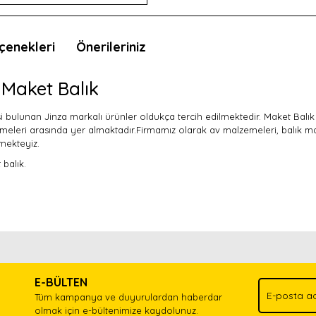
çenekleri
Önerileriniz
Maket Balık
itesi bulunan Jinza markalı ürünler oldukça tercih edilmektedir. Maket Bal
meleri arasında yer almaktadır.Firmamız olarak av malzemeleri, balık ma
mekteyiz.
balık.
nda ve diğer konularda yetersiz gördüğünüz noktaları öneri formunu kullan
Bu ürünü kullandıysanız yorum yapın, herkes ürünü tanısın.
.
E-BÜLTEN
Yorum Yaz
Tüm kampanya ve duyurulardan haberdar
olmak için e-bültenimize kaydolunuz.