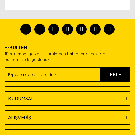
Bu ürünün fiyat bilgisi, resim, ürün açıklamalarında ve
diğer konularda yetersiz gördüğünüz noktaları öneri
Bu ürünü kullandıysanız yorum yapın, herkes ürünü
formunu kullanarak tarafımıza iletebilirsiniz.
tanısın.
Görüş ve önerileriniz için teşekkür ederiz.
Ürün resmi kalitesiz, bozuk veya görüntülenemiyor.
Yorum Yaz
E-BÜLTEN
Ürün açıklamasında eksik bilgiler bulunuyor.
Tüm kampanya ve duyurulardan haberdar olmak için e-
Ürün bilgilerinde hatalar bulunuyor.
bültenimize kaydolunuz.
Ürün fiyatı diğer sitelerden daha pahalı.
EKLE
Bu ürüne benzer farklı alternatifler olmalı.
KURUMSAL
Gönder
ALIŞVERİŞ