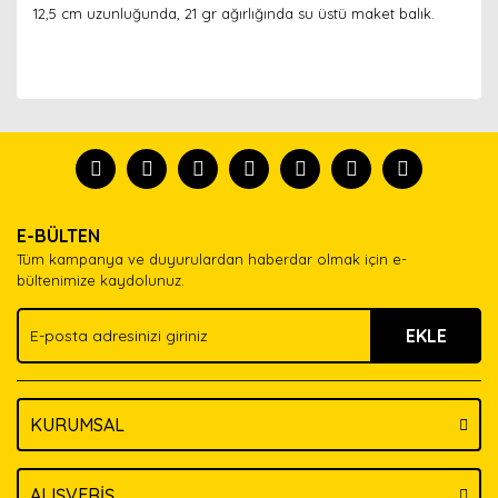
12,5 cm uzunluğunda, 21 gr ağırlığında su üstü maket balık.
Bu ürünün fiyat bilgisi, resim, ürün açıklamalarında ve
diğer konularda yetersiz gördüğünüz noktaları öneri
Bu ürünü kullandıysanız yorum yapın, herkes ürünü
formunu kullanarak tarafımıza iletebilirsiniz.
tanısın.
Görüş ve önerileriniz için teşekkür ederiz.
Ürün resmi kalitesiz, bozuk veya görüntülenemiyor.
Yorum Yaz
E-BÜLTEN
Ürün açıklamasında eksik bilgiler bulunuyor.
Tüm kampanya ve duyurulardan haberdar olmak için e-
Ürün bilgilerinde hatalar bulunuyor.
bültenimize kaydolunuz.
Ürün fiyatı diğer sitelerden daha pahalı.
EKLE
Bu ürüne benzer farklı alternatifler olmalı.
KURUMSAL
Gönder
ALIŞVERİŞ