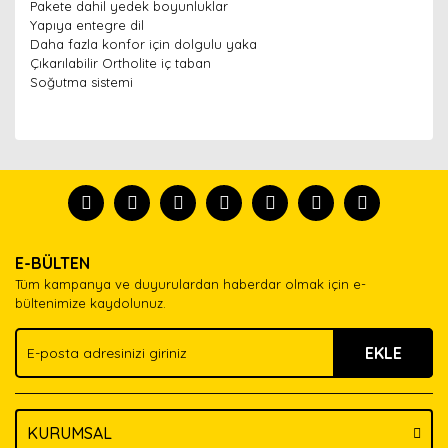
Pakete dahil yedek boyunluklar
Yapıya entegre dil
Daha fazla konfor için dolgulu yaka
Çıkarılabilir Ortholite iç taban
Soğutma sistemi
Bu ürünün fiyat bilgisi, resim, ürün açıklamalarında ve
diğer konularda yetersiz gördüğünüz noktaları öneri
Bu ürünü kullandıysanız yorum yapın, herkes ürünü
formunu kullanarak tarafımıza iletebilirsiniz.
tanısın.
Görüş ve önerileriniz için teşekkür ederiz.
Ürün resmi kalitesiz, bozuk veya görüntülenemiyor.
Yorum Yaz
E-BÜLTEN
Ürün açıklamasında eksik bilgiler bulunuyor.
Tüm kampanya ve duyurulardan haberdar olmak için e-
Ürün bilgilerinde hatalar bulunuyor.
bültenimize kaydolunuz.
Ürün fiyatı diğer sitelerden daha pahalı.
EKLE
Bu ürüne benzer farklı alternatifler olmalı.
KURUMSAL