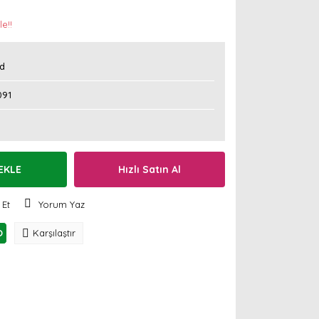
e!!
d
091
EKLE
Hızlı Satın Al
 Et
Yorum Yaz
O
Karşılaştır