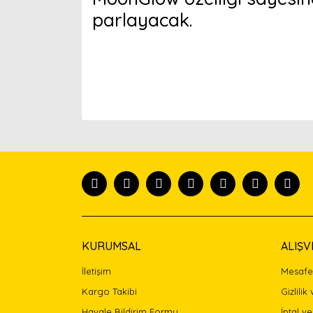
parlayacak.
Bu ürünün fiyat bilgisi, resim, ürün açıklamaları
Görüş ve önerileriniz için teşekkür ederiz.
Ürün resmi kalitesiz, bozuk veya görüntülenemiyor
Ürün açıklamasında eksik bilgiler bulunuyor.
Ürün bilgilerinde hatalar bulunuyor.
Ürün fiyatı diğer sitelerden daha pahalı.
Bu ürüne benzer farklı alternatifler olmalı.
KURUMSAL
ALIŞV
İletişim
Mesafel
Kargo Takibi
Gizlilik
Havale Bildirim Formu
İptal ve