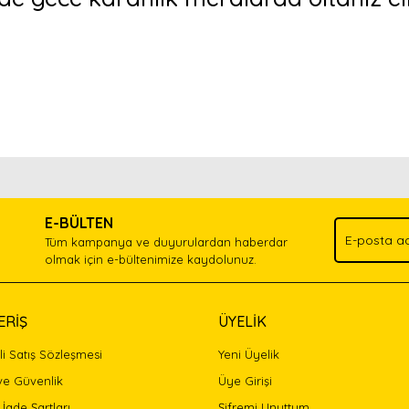
nda ve diğer konularda yetersiz gördüğünüz noktaları öneri formunu kullan
Bu ürünü kullandıysanız yorum yapın, herkes ürünü tanısın.
.
E-BÜLTEN
Yorum Yaz
Tüm kampanya ve duyurulardan haberdar
olmak için e-bültenimize kaydolunuz.
ERİŞ
ÜYELİK
i Satış Sözleşmesi
Yeni Üyelik
 ve Güvenlik
Üye Girişi
 İade Şartları
Şifremi Unuttum