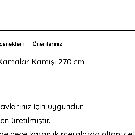
çenekleri
Önerileriniz
 Kamalar Kamışı 270 cm
avlarınız için uygundur.
 üretilmiştir.
e gece karanlık meralarda oltanız eli