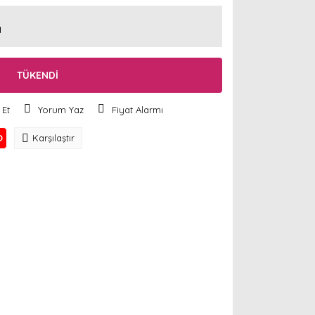
1
TÜKENDİ
 Et
Yorum Yaz
Fiyat Alarmı
O
Karşılaştır