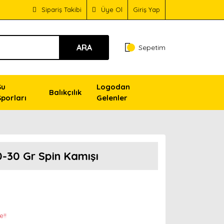
Sipariş Takibi
Üye Ol
Giriş Yap
ARA
Sepetim
Su
Logodan
Balıkçılık
Sporları
Gelenler
-30 Gr Spin Kamışı
e!!