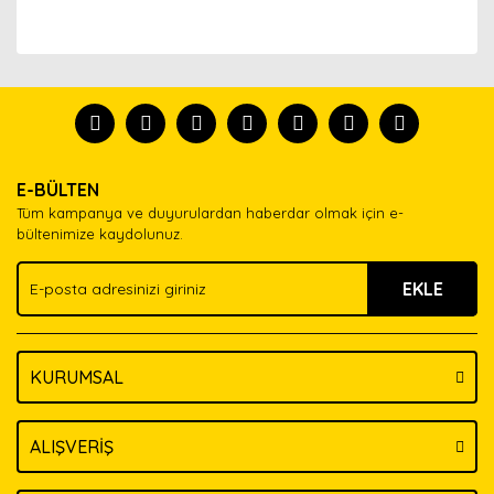
Bu ürünün fiyat bilgisi, resim, ürün açıklamalarında ve
diğer konularda yetersiz gördüğünüz noktaları öneri
Bu ürünü kullandıysanız yorum yapın, herkes ürünü
formunu kullanarak tarafımıza iletebilirsiniz.
tanısın.
Görüş ve önerileriniz için teşekkür ederiz.
Ürün resmi kalitesiz, bozuk veya görüntülenemiyor.
Yorum Yaz
E-BÜLTEN
Ürün açıklamasında eksik bilgiler bulunuyor.
Tüm kampanya ve duyurulardan haberdar olmak için e-
Ürün bilgilerinde hatalar bulunuyor.
bültenimize kaydolunuz.
Ürün fiyatı diğer sitelerden daha pahalı.
EKLE
Bu ürüne benzer farklı alternatifler olmalı.
KURUMSAL
Gönder
ALIŞVERİŞ