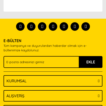
Bu ürünün fiyat bilgisi, resim, ürün açıklamalarında ve
diğer konularda yetersiz gördüğünüz noktaları öneri
Bu ürünü kullandıysanız yorum yapın, herkes ürünü
formunu kullanarak tarafımıza iletebilirsiniz.
tanısın.
Görüş ve önerileriniz için teşekkür ederiz.
Ürün resmi kalitesiz, bozuk veya görüntülenemiyor.
Yorum Yaz
E-BÜLTEN
Ürün açıklamasında eksik bilgiler bulunuyor.
Tüm kampanya ve duyurulardan haberdar olmak için e-
Ürün bilgilerinde hatalar bulunuyor.
bültenimize kaydolunuz.
Ürün fiyatı diğer sitelerden daha pahalı.
EKLE
Bu ürüne benzer farklı alternatifler olmalı.
KURUMSAL
Gönder
ALIŞVERİŞ