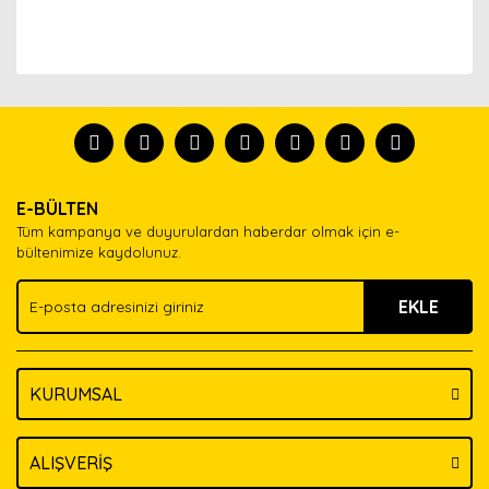
Bu ürünün fiyat bilgisi, resim, ürün açıklamalarında ve
diğer konularda yetersiz gördüğünüz noktaları öneri
Bu ürünü kullandıysanız yorum yapın, herkes ürünü
formunu kullanarak tarafımıza iletebilirsiniz.
tanısın.
Görüş ve önerileriniz için teşekkür ederiz.
Ürün resmi kalitesiz, bozuk veya görüntülenemiyor.
Yorum Yaz
E-BÜLTEN
Ürün açıklamasında eksik bilgiler bulunuyor.
Tüm kampanya ve duyurulardan haberdar olmak için e-
Ürün bilgilerinde hatalar bulunuyor.
bültenimize kaydolunuz.
Ürün fiyatı diğer sitelerden daha pahalı.
EKLE
Bu ürüne benzer farklı alternatifler olmalı.
KURUMSAL
Gönder
ALIŞVERİŞ