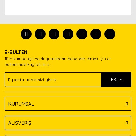
Bu ürünün fiyat bilgisi, resim, ürün açıklamalarında ve
diğer konularda yetersiz gördüğünüz noktaları öneri
Bu ürünü kullandıysanız yorum yapın, herkes ürünü
formunu kullanarak tarafımıza iletebilirsiniz.
tanısın.
Görüş ve önerileriniz için teşekkür ederiz.
Ürün resmi kalitesiz, bozuk veya görüntülenemiyor.
Yorum Yaz
E-BÜLTEN
Ürün açıklamasında eksik bilgiler bulunuyor.
Tüm kampanya ve duyurulardan haberdar olmak için e-
Ürün bilgilerinde hatalar bulunuyor.
bültenimize kaydolunuz.
Ürün fiyatı diğer sitelerden daha pahalı.
EKLE
Bu ürüne benzer farklı alternatifler olmalı.
KURUMSAL
Gönder
ALIŞVERİŞ