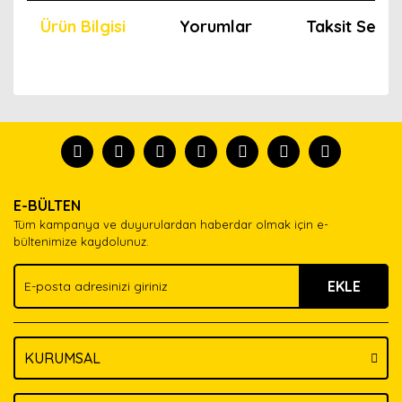
Ürün Bilgisi
Yorumlar
Taksit Seçen
Bu ürünün fiyat bilgisi, resim, ürün açıklamalarında ve
diğer konularda yetersiz gördüğünüz noktaları öneri
Bu ürünü kullandıysanız yorum yapın, herkes ürünü
formunu kullanarak tarafımıza iletebilirsiniz.
tanısın.
Görüş ve önerileriniz için teşekkür ederiz.
Ürün resmi kalitesiz, bozuk veya görüntülenemiyor.
Yorum Yaz
E-BÜLTEN
Ürün açıklamasında eksik bilgiler bulunuyor.
Tüm kampanya ve duyurulardan haberdar olmak için e-
Ürün bilgilerinde hatalar bulunuyor.
bültenimize kaydolunuz.
Ürün fiyatı diğer sitelerden daha pahalı.
EKLE
Bu ürüne benzer farklı alternatifler olmalı.
KURUMSAL