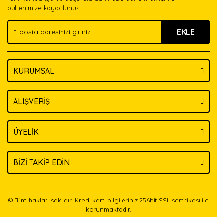
Ürün bilgilerinde hatalar bulunuyor.
bültenimize kaydolunuz.
Ürün fiyatı diğer sitelerden daha pahalı.
EKLE
Bu ürüne benzer farklı alternatifler olmalı.
KURUMSAL
Gönder
ALIŞVERİŞ
ÜYELİK
BİZİ TAKİP EDİN
© Tüm hakları saklıdır. Kredi kartı bilgileriniz 256bit SSL sertifikası ile
korunmaktadır.