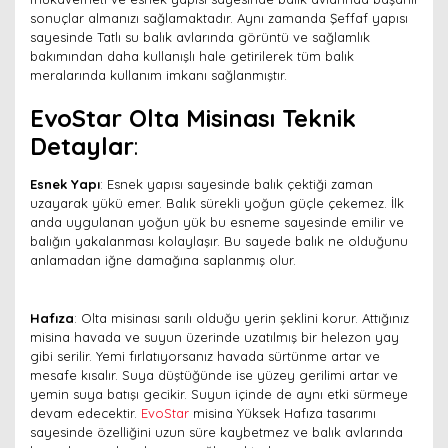
sonuçlar almanızı sağlamaktadır. Aynı zamanda Şeffaf yapısı
sayesinde Tatlı su balık avlarında görüntü ve sağlamlık
bakımından daha kullanışlı hale getirilerek tüm balık
meralarında kullanım imkanı sağlanmıştır.
EvoStar Olta Misinası Teknik
Detaylar
:
Esnek Yapı
: Esnek yapısı sayesinde balık çektiği zaman
uzayarak yükü emer. Balık sürekli yoğun güçle çekemez. İlk
anda uygulanan yoğun yük bu esneme sayesinde emilir ve
balığın yakalanması kolaylaşır. Bu sayede balık ne olduğunu
anlamadan iğne damağına saplanmış olur.
Hafıza
: Olta misinası sarılı olduğu yerin şeklini korur. Attığınız
misina havada ve suyun üzerinde uzatılmış bir helezon yay
gibi serilir. Yemi fırlatıyorsanız havada sürtünme artar ve
mesafe kısalır. Suya düştüğünde ise yüzey gerilimi artar ve
yemin suya batışı gecikir. Suyun içinde de aynı etki sürmeye
devam edecektir.
EvoStar
misina Yüksek Hafıza tasarımı
sayesinde özelliğini uzun süre kaybetmez ve balık avlarında