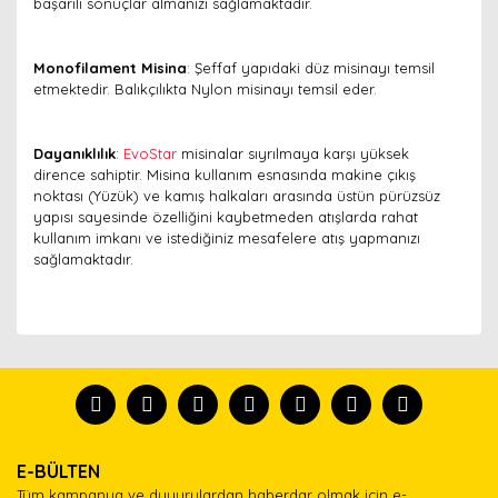
başarılı sonuçlar almanızı sağlamaktadır.
Monofilament Misina
: Şeffaf yapıdaki düz misinayı temsil
etmektedir. Balıkçılıkta Nylon misinayı temsil eder.
Dayanıklılık
:
EvoStar
misinalar sıyrılmaya karşı yüksek
dirence sahiptir. Misina kullanım esnasında makine çıkış
noktası (Yüzük) ve kamış halkaları arasında üstün pürüzsüz
yapısı sayesinde özelliğini kaybetmeden atışlarda rahat
kullanım imkanı ve istediğiniz mesafelere atış yapmanızı
sağlamaktadır.
Bu ürünün fiyat bilgisi, resim, ürün açıklamalarında ve
diğer konularda yetersiz gördüğünüz noktaları öneri
Bu ürünü kullandıysanız yorum yapın, herkes ürünü
formunu kullanarak tarafımıza iletebilirsiniz.
tanısın.
Görüş ve önerileriniz için teşekkür ederiz.
Ürün resmi kalitesiz, bozuk veya görüntülenemiyor.
Yorum Yaz
E-BÜLTEN
Ürün açıklamasında eksik bilgiler bulunuyor.
Tüm kampanya ve duyurulardan haberdar olmak için e-