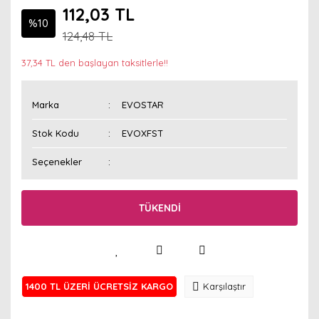
112,03 TL
%10
124,48 TL
37,34 TL den başlayan taksitlerle!!
Marka
EVOSTAR
Stok Kodu
EVOXFST
Seçenekler
TÜKENDİ
1400 TL ÜZERİ ÜCRETSİZ KARGO
Karşılaştır