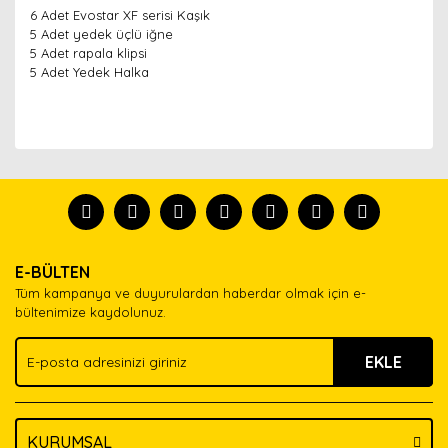
6 Adet Evostar XF serisi Kaşık
5 Adet yedek üçlü iğne
5 Adet rapala klipsi
5 Adet Yedek Halka
Bu ürünün fiyat bilgisi, resim, ürün açıklamalarında ve
diğer konularda yetersiz gördüğünüz noktaları öneri
Bu ürünü kullandıysanız yorum yapın, herkes ürünü
formunu kullanarak tarafımıza iletebilirsiniz.
tanısın.
Görüş ve önerileriniz için teşekkür ederiz.
Ürün resmi kalitesiz, bozuk veya görüntülenemiyor.
Yorum Yaz
E-BÜLTEN
Ürün açıklamasında eksik bilgiler bulunuyor.
Tüm kampanya ve duyurulardan haberdar olmak için e-
Ürün bilgilerinde hatalar bulunuyor.
bültenimize kaydolunuz.
Ürün fiyatı diğer sitelerden daha pahalı.
EKLE
Bu ürüne benzer farklı alternatifler olmalı.
KURUMSAL