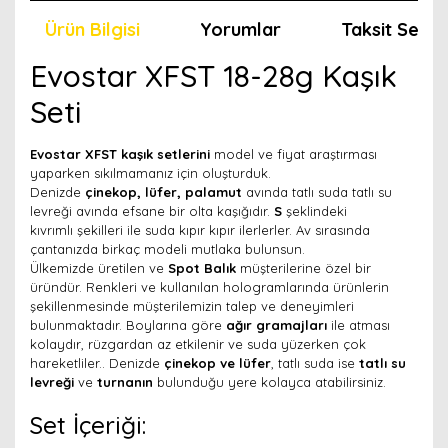
Ürün Bilgisi
Yorumlar
Taksit Seçen
Evostar XFST 18-28g Kaşık
Seti
Evostar XFST kaşık setlerini
model ve fiyat araştırması
yaparken sıkılmamanız için oluşturduk.
Denizde
çinekop
,
lüfer
,
palamut
avında tatlı suda
tatlı su
levreği
avında efsane bir olta kaşığıdır.
S
şeklindeki
kıvrımlı
şekilleri ile suda kıpır kıpır ilerlerler. Av sırasında
çantanızda birkaç modeli mutlaka bulunsun.
Ülkemizde üretilen ve
Spot Balık
müşterilerine özel bir
üründür. Renkleri ve kullanılan hologramlarında ürünlerin
şekillenmesinde müşterilemizin talep ve deneyimleri
bulunmaktadır. Boylarına göre
ağır gramajları
ile atması
kolaydır, rüzgardan az etkilenir ve suda yüzerken çok
hareketliler.. Denizde
çinekop ve lüfer
, tatlı suda ise
tatlı su
levreği
ve
turnanın
bulunduğu yere kolayca atabilirsiniz.
Set İçeriği: