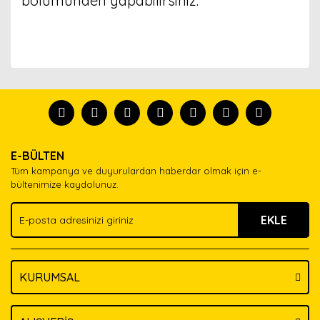
bölümünden yapabilirsiniz.
Bu ürünün fiyat bilgisi, resim, ürün açıklamalarında ve
diğer konularda yetersiz gördüğünüz noktaları öneri
Bu ürünü kullandıysanız yorum yapın, herkes ürünü
formunu kullanarak tarafımıza iletebilirsiniz.
tanısın.
Görüş ve önerileriniz için teşekkür ederiz.
Ürün resmi kalitesiz, bozuk veya görüntülenemiyor.
Yorum Yaz
E-BÜLTEN
Ürün açıklamasında eksik bilgiler bulunuyor.
Tüm kampanya ve duyurulardan haberdar olmak için e-
Ürün bilgilerinde hatalar bulunuyor.
bültenimize kaydolunuz.
Ürün fiyatı diğer sitelerden daha pahalı.
EKLE
Bu ürüne benzer farklı alternatifler olmalı.
KURUMSAL
Gönder