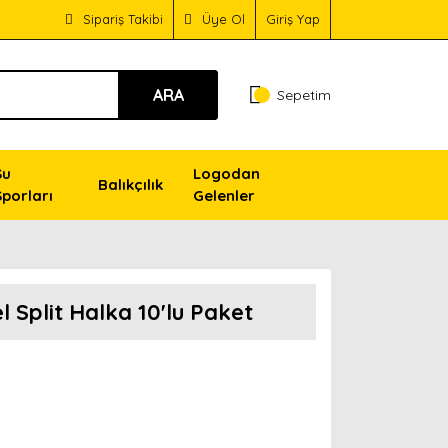
Sipariş Takibi
Üye Ol
Giriş Yap
ARA
Sepetim
Su
Logodan
Balıkçılık
Sporları
Gelenler
l Split Halka 10'lu Paket