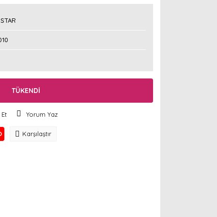
STAR
010
TÜKENDİ
 Et
Yorum Yaz
O
Karşılaştır