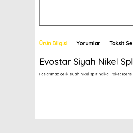
Ürün Bilgisi
Yorumlar
Taksit Se
Evostar Siyah Nikel Spl
Paslanmaz çelik siyah nikel split halka. Paket içeris
Bu ürünün fiyat bilgisi, resim, ürün açıklamaları
Görüş ve önerileriniz için teşekkür ederiz.