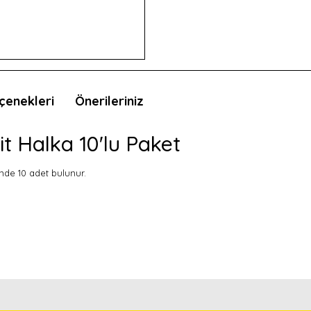
çenekleri
Önerileriniz
it Halka 10'lu Paket
inde 10 adet bulunur.
nda ve diğer konularda yetersiz gördüğünüz noktaları öneri formunu kullan
Bu ürünü kullandıysanız yorum yapın, herkes ürünü tanısın.