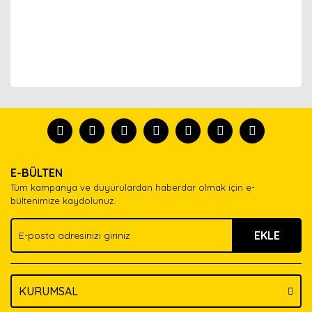
Bu ürünün fiyat bilgisi, resim, ürün açıklamalarında ve
diğer konularda yetersiz gördüğünüz noktaları öneri
Bu ürünü kullandıysanız yorum yapın, herkes ürünü
formunu kullanarak tarafımıza iletebilirsiniz.
tanısın.
Görüş ve önerileriniz için teşekkür ederiz.
Ürün resmi kalitesiz, bozuk veya görüntülenemiyor.
Yorum Yaz
E-BÜLTEN
Ürün açıklamasında eksik bilgiler bulunuyor.
Tüm kampanya ve duyurulardan haberdar olmak için e-
Ürün bilgilerinde hatalar bulunuyor.
bültenimize kaydolunuz.
Ürün fiyatı diğer sitelerden daha pahalı.
EKLE
Bu ürüne benzer farklı alternatifler olmalı.
KURUMSAL