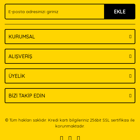
Ürün fiyatı diğer sitelerden daha pahalı.
EKLE
Bu ürüne benzer farklı alternatifler olmalı.
KURUMSAL
Gönder
ALIŞVERİŞ
ÜYELİK
BİZİ TAKİP EDİN
© Tüm hakları saklıdır. Kredi kartı bilgileriniz 256bit SSL sertifikası ile
korunmaktadır.