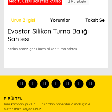
1400 TL ÜZERİ ÜCRETSİZ KARGO
Karşılaştır
Ürün Bilgisi
Yorumlar
Taksit Seçen
Evostar Silikon Turna Balığı
Sahtesi
Keskin bronz iğneli 10cm silikon turna sahtesi....
Bu ürünün fiyat bilgisi, resim, ürün açıklamalarında ve
diğer konularda yetersiz gördüğünüz noktaları öneri
Bu ürünü kullandıysanız yorum yapın, herkes ürünü
formunu kullanarak tarafımıza iletebilirsiniz.
tanısın.
Görüş ve önerileriniz için teşekkür ederiz.
Ürün resmi kalitesiz, bozuk veya görüntülenemiyor.
Yorum Yaz
E-BÜLTEN
Ürün açıklamasında eksik bilgiler bulunuyor.
Tüm kampanya ve duyurulardan haberdar olmak için e-
Ürün bilgilerinde hatalar bulunuyor.
bültenimize kaydolunuz.