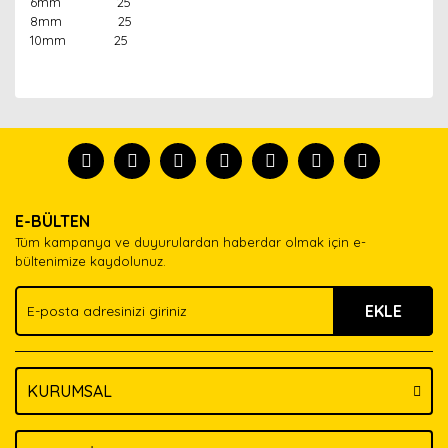
6mm 25
8mm 25
10mm 25
Bu ürünün fiyat bilgisi, resim, ürün açıklamalarında ve
diğer konularda yetersiz gördüğünüz noktaları öneri
Bu ürünü kullandıysanız yorum yapın, herkes ürünü
formunu kullanarak tarafımıza iletebilirsiniz.
tanısın.
Görüş ve önerileriniz için teşekkür ederiz.
Ürün resmi kalitesiz, bozuk veya görüntülenemiyor.
Yorum Yaz
E-BÜLTEN
Ürün açıklamasında eksik bilgiler bulunuyor.
Tüm kampanya ve duyurulardan haberdar olmak için e-
Ürün bilgilerinde hatalar bulunuyor.
bültenimize kaydolunuz.
Ürün fiyatı diğer sitelerden daha pahalı.
EKLE
Bu ürüne benzer farklı alternatifler olmalı.
KURUMSAL
Gönder