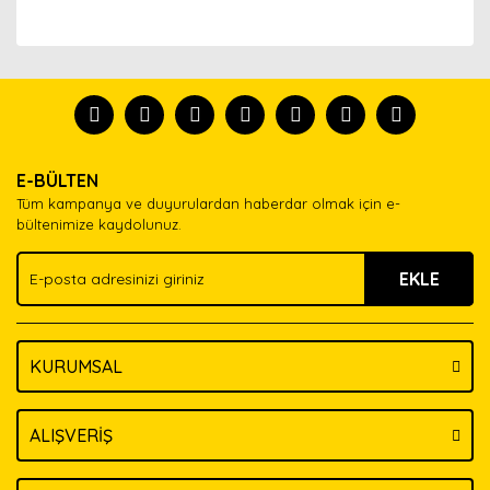
Bu ürünün fiyat bilgisi, resim, ürün açıklamalarında ve
diğer konularda yetersiz gördüğünüz noktaları öneri
Bu ürünü kullandıysanız yorum yapın, herkes ürünü
formunu kullanarak tarafımıza iletebilirsiniz.
tanısın.
Görüş ve önerileriniz için teşekkür ederiz.
Ürün resmi kalitesiz, bozuk veya görüntülenemiyor.
Yorum Yaz
E-BÜLTEN
Ürün açıklamasında eksik bilgiler bulunuyor.
Tüm kampanya ve duyurulardan haberdar olmak için e-
Ürün bilgilerinde hatalar bulunuyor.
bültenimize kaydolunuz.
Ürün fiyatı diğer sitelerden daha pahalı.
EKLE
Bu ürüne benzer farklı alternatifler olmalı.
KURUMSAL
Gönder
ALIŞVERİŞ