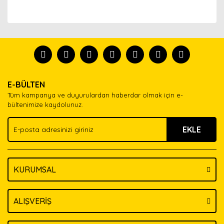
Bu ürünün fiyat bilgisi, resim, ürün açıklamalarında ve
diğer konularda yetersiz gördüğünüz noktaları öneri
Bu ürünü kullandıysanız yorum yapın, herkes ürünü
formunu kullanarak tarafımıza iletebilirsiniz.
tanısın.
Görüş ve önerileriniz için teşekkür ederiz.
Ürün resmi kalitesiz, bozuk veya görüntülenemiyor.
Yorum Yaz
E-BÜLTEN
Ürün açıklamasında eksik bilgiler bulunuyor.
Tüm kampanya ve duyurulardan haberdar olmak için e-
Ürün bilgilerinde hatalar bulunuyor.
bültenimize kaydolunuz.
Ürün fiyatı diğer sitelerden daha pahalı.
EKLE
Bu ürüne benzer farklı alternatifler olmalı.
KURUMSAL
Gönder
ALIŞVERİŞ