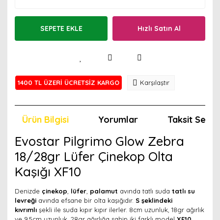
SEPETE EKLE
Hızlı Satın Al
1400 TL ÜZERİ ÜCRETSİZ KARGO
Karşılaştır
Ürün Bilgisi
Yorumlar
Taksit Seçen
Evostar Pilgrimo Glow Zebra
18/28gr Lüfer Çinekop Olta
Kaşığı XF10
Denizde
çinekop
,
lüfer
,
palamut
avında tatlı suda
tatlı su
levreği
avında efsane bir olta kaşığıdır.
S şeklindeki
kıvrımlı
şekli ile suda kıpır kıpır ilerler. 8cm uzunluk, 18gr ağırlık
ve 9.5cm uzunluk, 28gr ağırlığa sahip iki farklı model
XF10