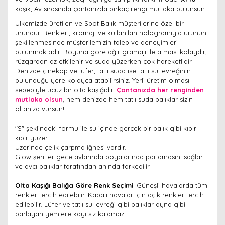
kaşık, Av sırasında çantanızda birkaç rengi mutlaka bulunsun.
Ülkemizde üretilen ve Spot Balık müşterilerine özel bir
üründür. Renkleri, kromajı ve kullanılan hologramıyla ürünün
şekillenmesinde müşterilemizin talep ve deneyimleri
bulunmaktadır. Boyuna göre ağır gramajı ile atması kolaydır,
rüzgardan az etkilenir ve suda yüzerken çok hareketlidir.
Denizde çinekop ve lüfer, tatlı suda ise tatlı su levreğinin
bulunduğu yere kolayca atabilirsiniz. Yerli üretim olması
sebebiyle ucuz bir olta kaşığıdır.
Çantanızda her renginden
mutlaka olsun
, hem denizde hem tatlı suda balıklar sizin
oltanıza vursun!
"S" şeklindeki formu ile su içinde gerçek bir balık gibi kıpır
kıpır yüzer.
Üzerinde çelik çarpma iğnesi vardır.
Glow şeritler gece avlarında boyalarında parlamasını sağlar
ve avcı balıklar tarafından anında farkedilir.
Olta Kaşığı Balığa Göre Renk Seçimi
: Güneşli havalarda tüm
renkler tercih edilebilir. Kapalı havalar için açık renkler tercih
edilebilir. Lüfer ve tatlı su levreği gibi balıklar ayna gibi
parlayan yemlere kayıtsız kalamaz.