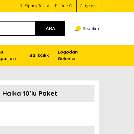
Sipariş Takibi
Üye Ol
Giriş Yap
ARA
Sepetim
Su
Logodan
Balıkçılık
Sporları
Gelenler
t Halka 10'lu Paket