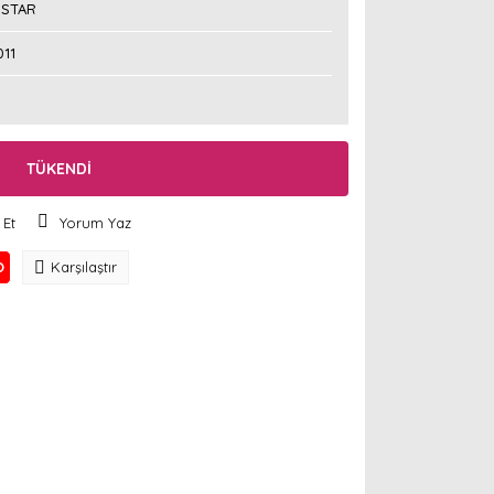
STAR
011
TÜKENDİ
 Et
Yorum Yaz
O
Karşılaştır