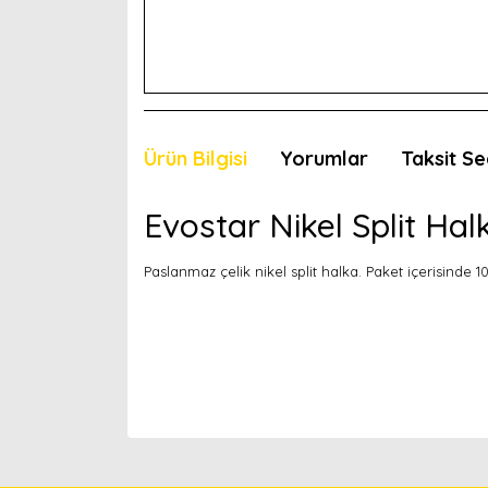
Ürün Bilgisi
Yorumlar
Taksit Se
Evostar Nikel Split Hal
Paslanmaz çelik nikel split halka. Paket içerisinde 1
Bu ürünün fiyat bilgisi, resim, ürün açıklamaları
Görüş ve önerileriniz için teşekkür ederiz.