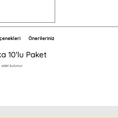
çenekleri
Önerileriniz
ka 10'lu Paket
0 adet bulunur.
nda ve diğer konularda yetersiz gördüğünüz noktaları öneri formunu kullan
Bu ürünü kullandıysanız yorum yapın, herkes ürünü tanısın.