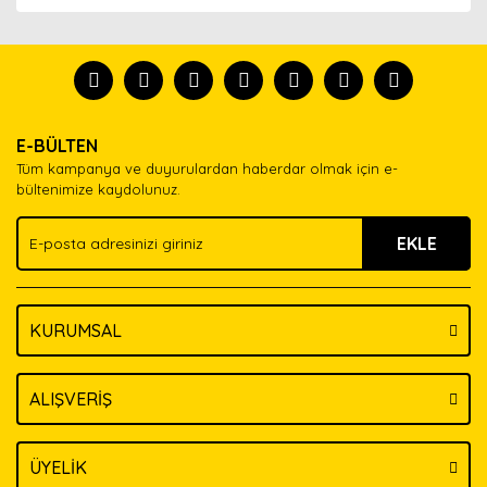
Bu ürünün fiyat bilgisi, resim, ürün açıklamalarında ve
diğer konularda yetersiz gördüğünüz noktaları öneri
Bu ürünü kullandıysanız yorum yapın, herkes ürünü
formunu kullanarak tarafımıza iletebilirsiniz.
tanısın.
Görüş ve önerileriniz için teşekkür ederiz.
Ürün resmi kalitesiz, bozuk veya görüntülenemiyor.
Yorum Yaz
E-BÜLTEN
Ürün açıklamasında eksik bilgiler bulunuyor.
Tüm kampanya ve duyurulardan haberdar olmak için e-
Ürün bilgilerinde hatalar bulunuyor.
bültenimize kaydolunuz.
Ürün fiyatı diğer sitelerden daha pahalı.
EKLE
Bu ürüne benzer farklı alternatifler olmalı.
KURUMSAL
Gönder
ALIŞVERİŞ
ÜYELİK