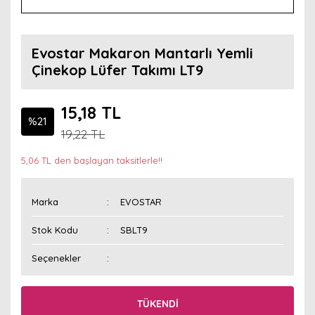
Evostar Makaron Mantarlı Yemli
Çinekop Lüfer Takımı LT9
15,18 TL
%21
19,22 TL
5,06 TL den başlayan taksitlerle!!
Marka
EVOSTAR
Stok Kodu
SBLT9
Seçenekler
TÜKENDİ