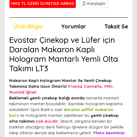
1400 TL ÜZERİ ÜCRETSİZ KARGO
Karşılaştır
Ürün Bilgisi
Yorumlar
Taksit Seçen
Evostar Çinekop ve Lüfer için
Daralan Makaron Kaplı
Hologram Mantarlı Yemli Olta
Takımı LT3
Makaron Kaplı Hologram Mantar ile Yemli Çinekop
Takımınız Daha Uzun Ömürlü!
Fransız Cannelle, VMC,
Mustad İğneli
Beklemeli yemli çinekop balığı avında
zamanla mantarlı
takımınızın mantarı bozulabilir, dışındaki hologram kaplama
sökülebilir! Spot Balık'a özel
daralan şeffaf makaron
boru
ile hologramlı mantarı sabitlenen bu
yemli çinekop
olta takımını
çok avcıdır
. İstavrit, zargana benzeri bir
balıktan alacağınız derili filetoyu iğnelere düzgün bir şekilde
takıp oltanızı denize atıp beklemeniz yeterli.
Fileto kesiminizi