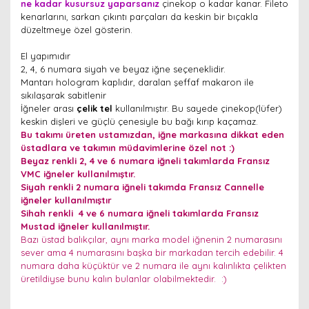
ne kadar kusursuz yaparsanız
çinekop o kadar kanar. Fileto
kenarlarını, sarkan çıkıntı parçaları da keskin bir bıçakla
düzeltmeye özel gösterin.
El yapımıdır
2, 4, 6 numara siyah ve beyaz iğne seçeneklidir.
Mantarı hologram kaplıdır, daralan şeffaf makaron ile
sıkılaşarak sabitlenir
İğneler arası
çelik tel
kullanılmıştır. Bu sayede çinekop(lüfer)
keskin dişleri ve güçlü çenesiyle bu bağı kırıp kaçamaz.
Bu takımı üreten ustamızdan, iğne markasına dikkat eden
üstadlara ve takımın müdavimlerine özel not :)
Beyaz renkli 2, 4 ve 6 numara iğneli takımlarda Fransız
VMC iğneler kullanılmıştır.
Siyah renkli 2 numara iğneli takımda Fransız Cannelle
iğneler kullanılmıştır
Sihah renkli 4 ve 6 numara iğneli takımlarda Fransız
Mustad iğneler kullanılmıştır.
Bazı üstad balıkçılar, aynı marka model iğnenin 2 numarasını
sever ama 4 numarasını başka bir markadan tercih edebilir. 4
numara daha küçüktür ve 2 numara ile aynı kalınlıkta çelikten
üretildiyse bunu kalın bulanlar olabilmektedir. :)