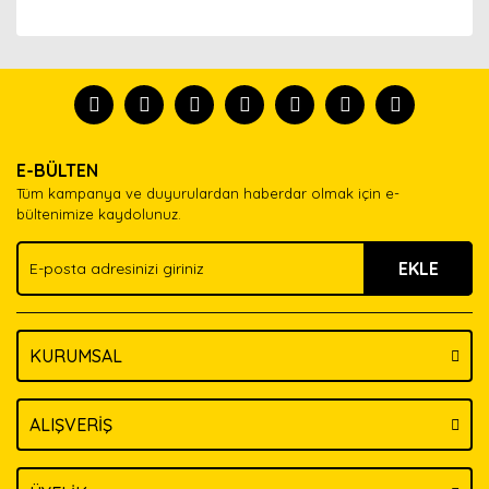
Bu ürünün fiyat bilgisi, resim, ürün açıklamalarında ve
diğer konularda yetersiz gördüğünüz noktaları öneri
Bu ürünü kullandıysanız yorum yapın, herkes ürünü
formunu kullanarak tarafımıza iletebilirsiniz.
tanısın.
Görüş ve önerileriniz için teşekkür ederiz.
Ürün resmi kalitesiz, bozuk veya görüntülenemiyor.
Yorum Yaz
E-BÜLTEN
Ürün açıklamasında eksik bilgiler bulunuyor.
Tüm kampanya ve duyurulardan haberdar olmak için e-
Ürün bilgilerinde hatalar bulunuyor.
bültenimize kaydolunuz.
Ürün fiyatı diğer sitelerden daha pahalı.
EKLE
Bu ürüne benzer farklı alternatifler olmalı.
KURUMSAL
Gönder
ALIŞVERİŞ