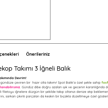
çenekleri
Önerileriniz
kop Takımı 3 İğneli Balık
Takımında Devrim!
gündüze çeviren bir hazır olta takımı! Spot Balık'a özel şekle sahip
fos
nabilirsiniz
. Gündüz dibe doğru azalan ışık ve gecenin karanlığında dah
ili filetoyu iğnelere düzgün bir şekilde takıp oltanızı denize atıp beklemen
nı, sarkan çıkıntı parçaları da keskin bir bıçakla düzeltmeye özel gösteri