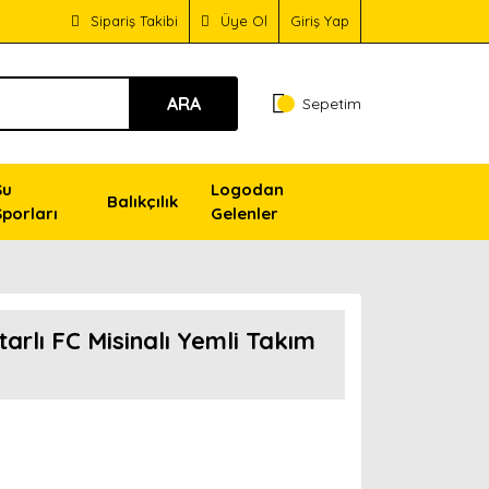
Sipariş Takibi
Üye Ol
Giriş Yap
ARA
Sepetim
Su
Logodan
Balıkçılık
Sporları
Gelenler
rlı FC Misinalı Yemli Takım