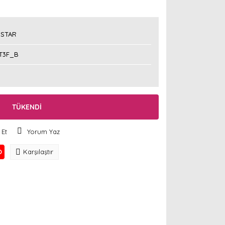
STAR
T3F_B
TÜKENDİ
 Et
Yorum Yaz
O
Karşılaştır