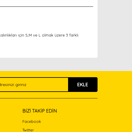
lınlıkları için S,M ve L olmak üzere 3 farklı
arak tarafımıza iletebilirsiniz.
EKLE
BİZİ TAKİP EDİN
Facebook
Twitter