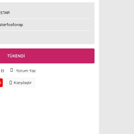
STAR
tarfosforap.
TÜKENDİ
 Et
Yorum Yaz
O
Karşılaştır