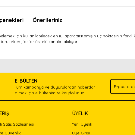
çenekleri
Önerileriniz
emek için kullanılabilecek en iyi aparattır.Kamışın uç noktasının farklı ka
turulurken ,fosfor üstteki kanala takılıyor.
nda ve diğer konularda yetersiz gördüğünüz noktaları öneri formunu kullan
Bu ürünü kullandıysanız yorum yapın, herkes ürünü tanısın.
.
E-BÜLTEN
Yorum Yaz
Tüm kampanya ve duyurulardan haberdar
olmak için e-bültenimize kaydolunuz.
ERİŞ
ÜYELİK
i Satış Sözleşmesi
Yeni Üyelik
 ve Güvenlik
Üye Girişi