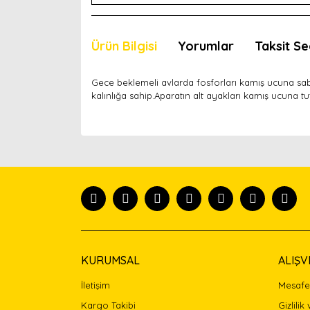
Ürün Bilgisi
Yorumlar
Taksit Se
Gece beklemeli avlarda fosforları kamış ucuna sabitl
kalınlığa sahip.Aparatın alt ayakları kamış ucuna tut
Bu ürünün fiyat bilgisi, resim, ürün açıklamaları
Görüş ve önerileriniz için teşekkür ederiz.
Ürün resmi kalitesiz, bozuk veya görüntülenemiyor
Ürün açıklamasında eksik bilgiler bulunuyor.
Ürün bilgilerinde hatalar bulunuyor.
Ürün fiyatı diğer sitelerden daha pahalı.
Bu ürüne benzer farklı alternatifler olmalı.
KURUMSAL
ALIŞV
İletişim
Mesafel
Kargo Takibi
Gizlilik