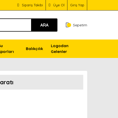
Sipariş Takibi
Üye Ol
Giriş Yap
ARA
Sepetim
Su
Logodan
Balıkçılık
Sporları
Gelenler
aratı