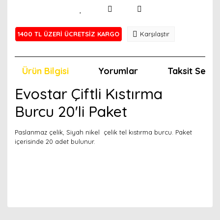
1400 TL ÜZERİ ÜCRETSİZ KARGO
Karşılaştır
Ürün Bilgisi
Yorumlar
Taksit Seçen
Evostar Çiftli Kıstırma
Burcu 20'li Paket
Paslanmaz çelik, Siyah nikel çelik tel kıstırma burcu. Paket
içerisinde 20 adet bulunur.
Bu ürünün fiyat bilgisi, resim, ürün açıklamalarında ve
diğer konularda yetersiz gördüğünüz noktaları öneri
Bu ürünü kullandıysanız yorum yapın, herkes ürünü