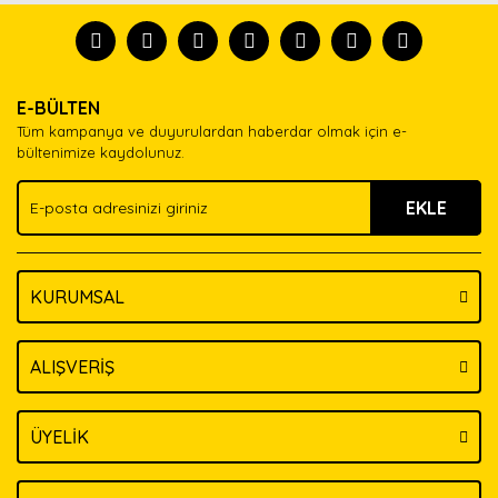
formunu kullanarak tarafımıza iletebilirsiniz.
tanısın.
Görüş ve önerileriniz için teşekkür ederiz.
Ürün resmi kalitesiz, bozuk veya görüntülenemiyor.
Yorum Yaz
E-BÜLTEN
Ürün açıklamasında eksik bilgiler bulunuyor.
Tüm kampanya ve duyurulardan haberdar olmak için e-
Ürün bilgilerinde hatalar bulunuyor.
bültenimize kaydolunuz.
Ürün fiyatı diğer sitelerden daha pahalı.
EKLE
Bu ürüne benzer farklı alternatifler olmalı.
KURUMSAL
Gönder
ALIŞVERİŞ
ÜYELİK