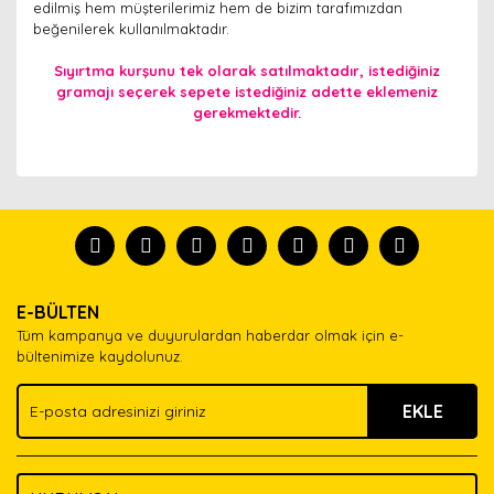
edilmiş hem müşterilerimiz hem de bizim tarafımızdan
beğenilerek kullanılmaktadır.
Sıyırtma kurşunu tek olarak satılmaktadır, istediğiniz
gramajı seçerek sepete istediğiniz adette eklemeniz
gerekmektedir.
Bu ürünün fiyat bilgisi, resim, ürün açıklamalarında ve
diğer konularda yetersiz gördüğünüz noktaları öneri
Bu ürünü kullandıysanız yorum yapın, herkes ürünü
formunu kullanarak tarafımıza iletebilirsiniz.
tanısın.
Görüş ve önerileriniz için teşekkür ederiz.
Ürün resmi kalitesiz, bozuk veya görüntülenemiyor.
Yorum Yaz
E-BÜLTEN
Ürün açıklamasında eksik bilgiler bulunuyor.
Tüm kampanya ve duyurulardan haberdar olmak için e-
Ürün bilgilerinde hatalar bulunuyor.
bültenimize kaydolunuz.
Ürün fiyatı diğer sitelerden daha pahalı.
EKLE
Bu ürüne benzer farklı alternatifler olmalı.