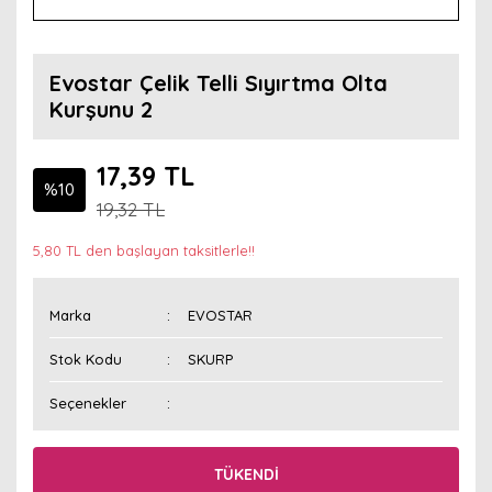
Evostar Çelik Telli Sıyırtma Olta
Kurşunu 2
17,39 TL
%10
19,32 TL
5,80 TL den başlayan taksitlerle!!
Marka
EVOSTAR
Stok Kodu
SKURP
Seçenekler
TÜKENDİ