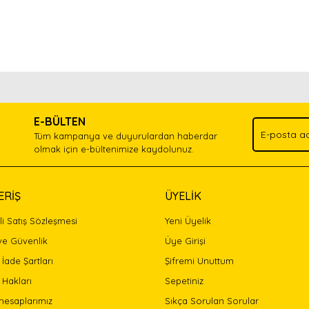
nda ve diğer konularda yetersiz gördüğünüz noktaları öneri formunu kullan
Bu ürünü kullandıysanız yorum yapın, herkes ürünü tanısın.
.
E-BÜLTEN
Yorum Yaz
Tüm kampanya ve duyurulardan haberdar
olmak için e-bültenimize kaydolunuz.
ERİŞ
ÜYELİK
i Satış Sözleşmesi
Yeni Üyelik
 ve Güvenlik
Üye Girişi
 İade Şartları
Şifremi Unuttum
 Hakları
Sepetiniz
Gönder
hesaplarımız
Sıkça Sorulan Sorular