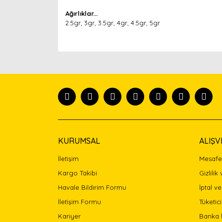
Ağırlıklar...
2.5gr, 3gr, 3.5gr, 4gr, 4.5gr, 5gr
Bu ürünün fiyat bilgisi, resim, ürün açıklamaları
Görüş ve önerileriniz için teşekkür ederiz.
Ürün resmi kalitesiz, bozuk veya görüntülenemiyor
Ürün açıklamasında eksik bilgiler bulunuyor.
Ürün bilgilerinde hatalar bulunuyor.
Ürün fiyatı diğer sitelerden daha pahalı.
Bu ürüne benzer farklı alternatifler olmalı.
KURUMSAL
ALIŞV
İletişim
Mesafel
Kargo Takibi
Gizlilik
Havale Bildirim Formu
İptal ve
İletişim Formu
Tüketici
Kariyer
Banka 