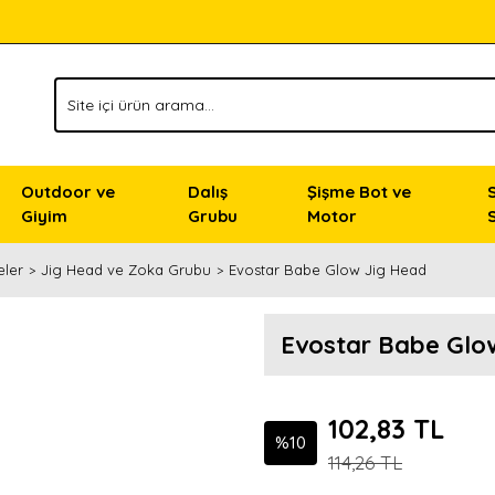
Outdoor ve
Dalış
Şişme Bot ve
Giyim
Grubu
Motor
eler
Jig Head ve Zoka Grubu
Evostar Babe Glow Jig Head
Evostar Babe Glo
102,83 TL
%10
114,26 TL