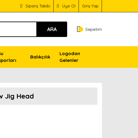
Sipariş Takibi
Üye Ol
Giriş Yap
ARA
Sepetim
Su
Logodan
Balıkçılık
Sporları
Gelenler
w Jig Head