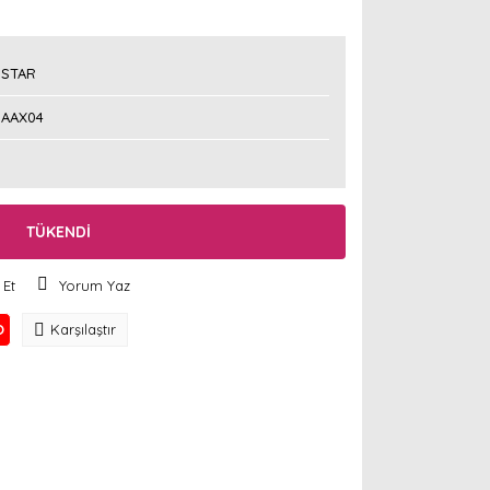
STAR
AAX04
TÜKENDİ
 Et
Yorum Yaz
O
Karşılaştır