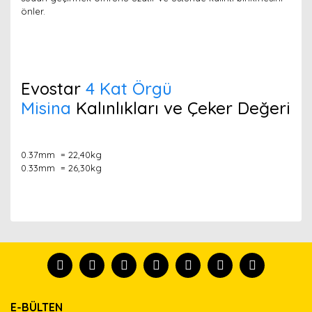
önler.
Evostar
4 Kat Örgü
Misina
Kalınlıkları ve Çeker Değeri
0.37mm = 22,40kg
0.33mm = 26,30kg
Bu ürünün fiyat bilgisi, resim, ürün açıklamalarında ve
diğer konularda yetersiz gördüğünüz noktaları öneri
Bu ürünü kullandıysanız yorum yapın, herkes ürünü
formunu kullanarak tarafımıza iletebilirsiniz.
tanısın.
Görüş ve önerileriniz için teşekkür ederiz.
Ürün resmi kalitesiz, bozuk veya görüntülenemiyor.
Yorum Yaz
E-BÜLTEN
Ürün açıklamasında eksik bilgiler bulunuyor.