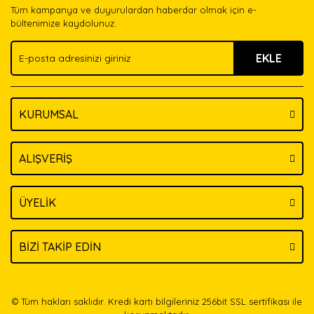
Tüm kampanya ve duyurulardan haberdar olmak için e-
Ürün bilgilerinde hatalar bulunuyor.
bültenimize kaydolunuz.
Ürün fiyatı diğer sitelerden daha pahalı.
EKLE
Bu ürüne benzer farklı alternatifler olmalı.
KURUMSAL
Gönder
ALIŞVERİŞ
ÜYELİK
BİZİ TAKİP EDİN
© Tüm hakları saklıdır. Kredi kartı bilgileriniz 256bit SSL sertifikası ile