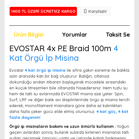
1400 TL ÜZERİ ÜCRETSİZ KARGO
Karşılaştır
Ürün Bilgisi
Yorumlar
Taksit Seçen
EVOSTAR 4x P.E Braid 100m
4
Kat Örgü İp Misina
Evostar
4 kat örgü ip misina
ile sıfıra yakın esneme ile balıkla
sizin aranızda katı bir bağ oluşturur. Balığın, oltanıza
dokunduğu andan itibaren başlayarak mücadele sırasındaki
en küçük titreşimleri bile oltanızda hissedersiniz. Hem tuzlu su
hem de tatlı su avlarınızda EVOSTAR misina size yeter. Spin,
Surf, LRF ve diğer balık avı disiplinlerinde örgü ip misina tercih
ederek, monofilament misinalara göre daha az kalınlıktan
daha fazla çeker gücü elde etmiş olursunuz.
4 kat güç, 4 kat
fazla dayanım!
Örgü ip misinaların bakımı ve uzun ömürlü kullanım :
Yoğun
geçen avlardan sonra, bulanık sularda kirlenen misinanızı tatlı
sudan geçirmek ömrünü uzatır ve üstünde kalıntı birikmesini