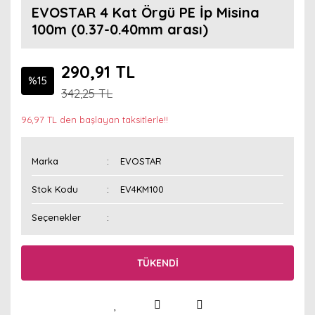
EVOSTAR 4 Kat Örgü PE İp Misina
100m (0.37-0.40mm arası)
290,91 TL
%15
342,25 TL
96,97 TL den başlayan taksitlerle!!
Marka
EVOSTAR
Stok Kodu
EV4KM100
Seçenekler
TÜKENDİ