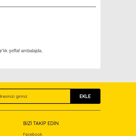
r'lık şeffaf ambalajda.
arak tarafımıza iletebilirsiniz.
EKLE
BİZİ TAKİP EDİN
Facebook