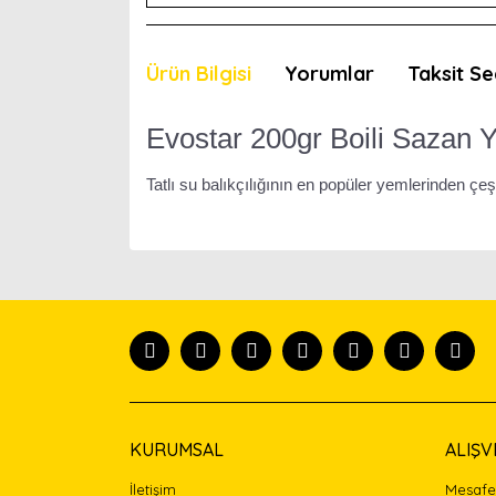
Ürün Bilgisi
Yorumlar
Taksit Se
Evostar 200gr Boili Sazan 
Tatlı su balıkçılığının en popüler yemlerinden çeş
Bu ürünün fiyat bilgisi, resim, ürün açıklamaları
Görüş ve önerileriniz için teşekkür ederiz.
Ürün resmi kalitesiz, bozuk veya görüntülenemiyor
Ürün açıklamasında eksik bilgiler bulunuyor.
Ürün bilgilerinde hatalar bulunuyor.
Ürün fiyatı diğer sitelerden daha pahalı.
Bu ürüne benzer farklı alternatifler olmalı.
KURUMSAL
ALIŞV
İletişim
Mesafel