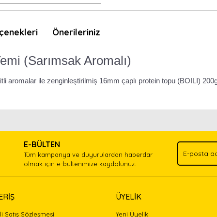
çenekleri
Önerileriniz
Yemi (Sarımsak Aromalı)
itli aromalar ile zenginleştirilmiş 16mm çaplı protein topu (BOILI) 200g
nda ve diğer konularda yetersiz gördüğünüz noktaları öneri formunu kullan
Bu ürünü kullandıysanız yorum yapın, herkes ürünü tanısın.
.
E-BÜLTEN
Yorum Yaz
Tüm kampanya ve duyurulardan haberdar
olmak için e-bültenimize kaydolunuz.
ERİŞ
ÜYELİK
i Satış Sözleşmesi
Yeni Üyelik