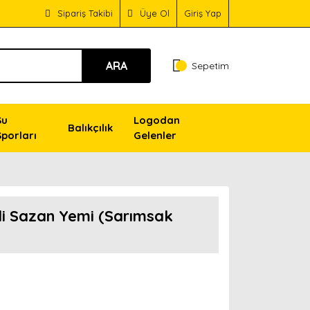
Sipariş Takibi
Üye Ol
Giriş Yap
ARA
Sepetim
Su
Logodan
Balıkçılık
Sporları
Gelenler
li Sazan Yemi (Sarımsak