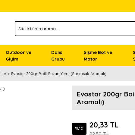
Outdoor ve
Dalış
Şişme Bot ve
Giyim
Grubu
Motor
eler
Evostar 200gr Boili Sazan Yemi (Sarımsak Aromalı)
Evostar 200gr Boi
Aromalı)
20,33 TL
%10
22,59 TL