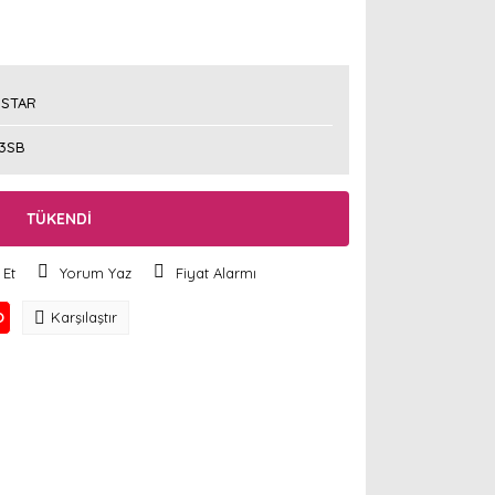
STAR
3SB
TÜKENDİ
 Et
Yorum Yaz
Fiyat Alarmı
O
Karşılaştır