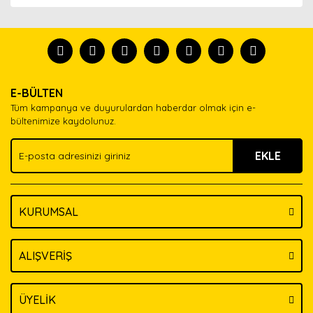
Bu ürünün fiyat bilgisi, resim, ürün açıklamalarında ve
diğer konularda yetersiz gördüğünüz noktaları öneri
Bu ürünü kullandıysanız yorum yapın, herkes ürünü
formunu kullanarak tarafımıza iletebilirsiniz.
tanısın.
Görüş ve önerileriniz için teşekkür ederiz.
Ürün resmi kalitesiz, bozuk veya görüntülenemiyor.
Yorum Yaz
E-BÜLTEN
Ürün açıklamasında eksik bilgiler bulunuyor.
Tüm kampanya ve duyurulardan haberdar olmak için e-
Ürün bilgilerinde hatalar bulunuyor.
bültenimize kaydolunuz.
Ürün fiyatı diğer sitelerden daha pahalı.
EKLE
Bu ürüne benzer farklı alternatifler olmalı.
KURUMSAL
Gönder
ALIŞVERİŞ
ÜYELİK