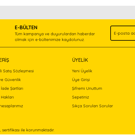
nda ve diğer konularda yetersiz gördüğünüz noktaları öneri formunu kullan
Bu ürünü kullandıysanız yorum yapın, herkes ürünü tanısın.
.
E-BÜLTEN
Yorum Yaz
Tüm kampanya ve duyurulardan haberdar
olmak için e-bültenimize kaydolunuz.
ERİŞ
ÜYELİK
i Satış Sözleşmesi
Yeni Üyelik
 ve Güvenlik
Üye Girişi
 İade Şartları
Şifremi Unuttum
 Hakları
Sepetiniz
Gönder
hesaplarımız
Sıkça Sorulan Sorular
L sertifikası ile korunmaktadır.