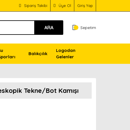
Sipariş Takibi
Üye Ol
Giriş Yap
ARA
Sepetim
Su
Logodan
Balıkçılık
Sporları
Gelenler
leskopik Tekne/Bot Kamışı
!