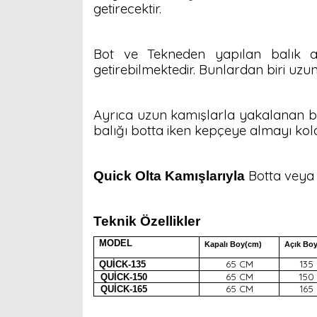
getirecektir.
Bot ve Tekneden yapılan balık a
getirebilmektedir. Bunlardan biri uz
Ayrıca uzun kamışlarla yakalanan ba
balığı botta iken kepçeye almayı kol
Botta veya 
Quick Olta Kamışlarıyla
Teknik Özellikler
MODEL
Kapalı Boy(cm)
Açık Bo
65 CM
135
QUİCK-135
65 CM
150
QUİCK-150
65 CM
165
QUİCK-165