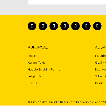
Bu ürünün fiyat bilgisi, resim, ürün açıklamaları
Görüş ve önerileriniz için teşekkür ederiz.
Ürün resmi kalitesiz, bozuk veya görüntülenemiyor
Ürün açıklamasında eksik bilgiler bulunuyor.
Ürün bilgilerinde hatalar bulunuyor.
Ürün fiyatı diğer sitelerden daha pahalı.
Bu ürüne benzer farklı alternatifler olmalı.
KURUMSAL
ALIŞV
İletişim
Mesafel
Kargo Takibi
Gizlilik
Havale Bildirim Formu
İptal ve
İletişim Formu
Tüketici
Kariyer
Banka 
© Tüm hakları saklıdır. Kredi kartı bilgileriniz 256bit SS