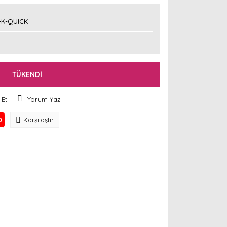
-K-QUICK
TÜKENDİ
 Et
Yorum Yaz
O
Karşılaştır