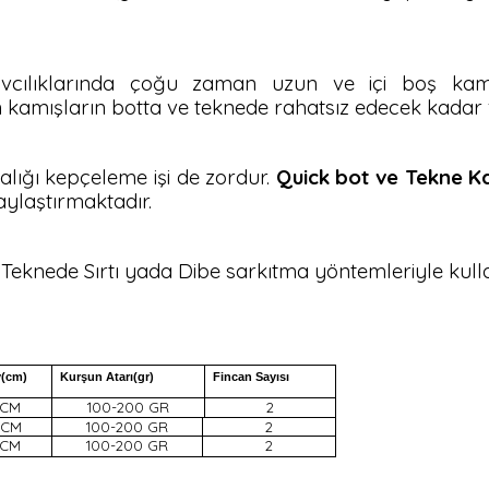
vcılıklarında çoğu zaman uzun ve içi boş kam
un kamışların botta ve teknede rahatsız edecek kadar 
lığı kepçeleme işi de zordur.
Quick bot ve Tekne Ka
aylaştırmaktadır.
Teknede Sırtı yada Dibe sarkıtma yöntemleriyle kullan
y(cm)
Kurşun Atarı(gr)
Fincan Sayısı
 CM
100-200 GR
2
 CM
100-200 GR
2
 CM
100-200 GR
2