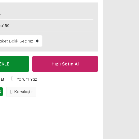
E
o150
EKLE
Hızlı Satın Al
 Et
Yorum Yaz
O
Karşılaştır