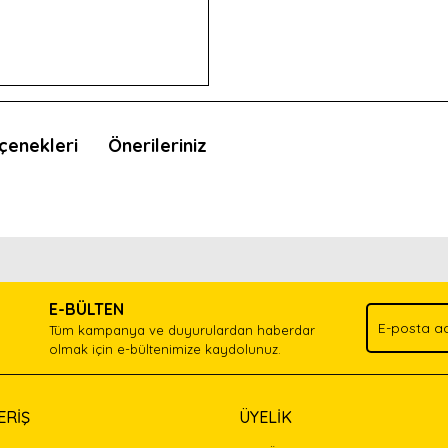
çenekleri
Önerileriniz
nda ve diğer konularda yetersiz gördüğünüz noktaları öneri formunu kullan
Bu ürünü kullandıysanız yorum yapın, herkes ürünü tanısın.
.
E-BÜLTEN
Yorum Yaz
Tüm kampanya ve duyurulardan haberdar
olmak için e-bültenimize kaydolunuz.
ERİŞ
ÜYELİK