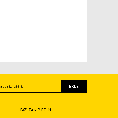
arak tarafımıza iletebilirsiniz.
EKLE
BİZİ TAKİP EDİN