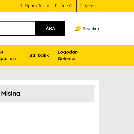
Sipariş Takibi
Üye Ol
Giriş Yap
ARA
Sepetim
Su
Logodan
Balıkçılık
Sporları
Gelenler
 Misina