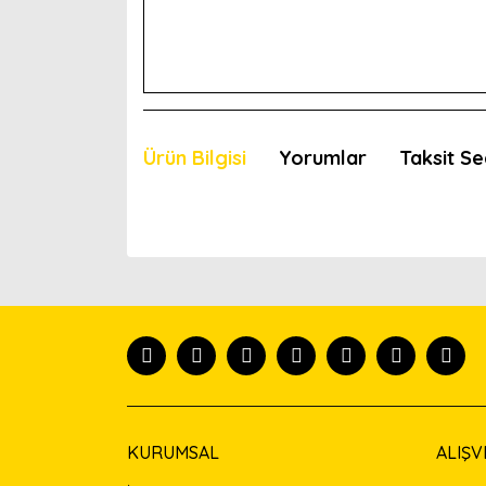
Ürün Bilgisi
Yorumlar
Taksit Se
Bu ürünün fiyat bilgisi, resim, ürün açıklamaları
Görüş ve önerileriniz için teşekkür ederiz.
Ürün resmi kalitesiz, bozuk veya görüntülenemiyor
Ürün açıklamasında eksik bilgiler bulunuyor.
Ürün bilgilerinde hatalar bulunuyor.
Ürün fiyatı diğer sitelerden daha pahalı.
Bu ürüne benzer farklı alternatifler olmalı.
KURUMSAL
ALIŞV