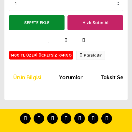
SEPETE EKLE
Hızlı Satın Al
1400 TL ÜZERİ ÜCRETSİZ KARGO
Karşılaştır
Ürün Bilgisi
Yorumlar
Taksit Seçen
Bu ürünün fiyat bilgisi, resim, ürün açıklamalarında ve
diğer konularda yetersiz gördüğünüz noktaları öneri
Bu ürünü kullandıysanız yorum yapın, herkes ürünü
formunu kullanarak tarafımıza iletebilirsiniz.
tanısın.
Görüş ve önerileriniz için teşekkür ederiz.
Ürün resmi kalitesiz, bozuk veya görüntülenemiyor.
Yorum Yaz