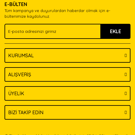
E-BÜLTEN
Ürün açıklamasında eksik bilgiler bulunuyor.
Tüm kampanya ve duyurulardan haberdar olmak için e-
Ürün bilgilerinde hatalar bulunuyor.
bültenimize kaydolunuz.
Ürün fiyatı diğer sitelerden daha pahalı.
EKLE
Bu ürüne benzer farklı alternatifler olmalı.
KURUMSAL
Gönder
ALIŞVERİŞ
ÜYELİK
BİZİ TAKİP EDİN