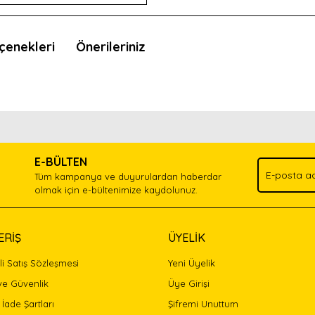
çenekleri
Önerileriniz
nda ve diğer konularda yetersiz gördüğünüz noktaları öneri formunu kullan
Bu ürünü kullandıysanız yorum yapın, herkes ürünü tanısın.
.
E-BÜLTEN
Yorum Yaz
Tüm kampanya ve duyurulardan haberdar
olmak için e-bültenimize kaydolunuz.
ERİŞ
ÜYELİK
i Satış Sözleşmesi
Yeni Üyelik
 ve Güvenlik
Üye Girişi
 İade Şartları
Şifremi Unuttum