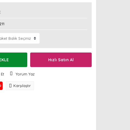
E
211
EKLE
Hızlı Satın Al
 Et
Yorum Yaz
O
Karşılaştır