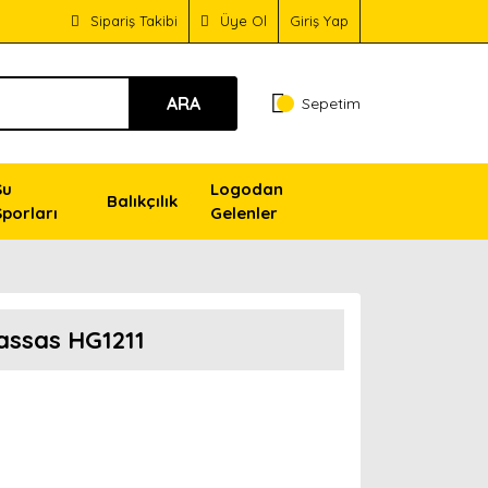
Sipariş Takibi
Üye Ol
Giriş Yap
ARA
Sepetim
Su
Logodan
Balıkçılık
Sporları
Gelenler
assas HG1211