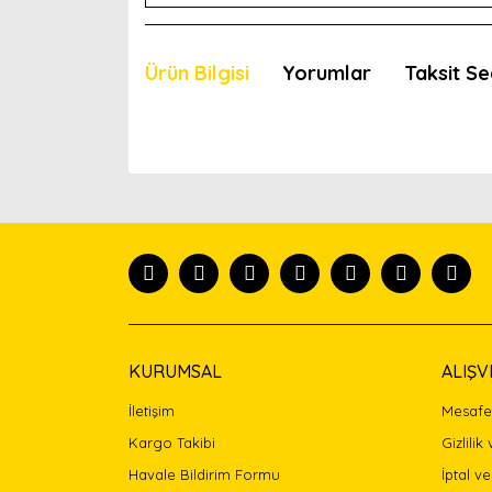
Ürün Bilgisi
Yorumlar
Taksit Se
Bu ürünün fiyat bilgisi, resim, ürün açıklamaları
Görüş ve önerileriniz için teşekkür ederiz.
Ürün resmi kalitesiz, bozuk veya görüntülenemiyor
Ürün açıklamasında eksik bilgiler bulunuyor.
Ürün bilgilerinde hatalar bulunuyor.
Ürün fiyatı diğer sitelerden daha pahalı.
Bu ürüne benzer farklı alternatifler olmalı.
KURUMSAL
ALIŞV
İletişim
Mesafel
Kargo Takibi
Gizlilik
Havale Bildirim Formu
İptal ve