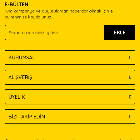
E-BÜLTEN
Ürün açıklamasında eksik bilgiler bulunuyor.
Tüm kampanya ve duyurulardan haberdar olmak için e-
Ürün bilgilerinde hatalar bulunuyor.
bültenimize kaydolunuz.
Ürün fiyatı diğer sitelerden daha pahalı.
EKLE
Bu ürüne benzer farklı alternatifler olmalı.
KURUMSAL
Gönder
ALIŞVERİŞ
ÜYELİK
BİZİ TAKİP EDİN