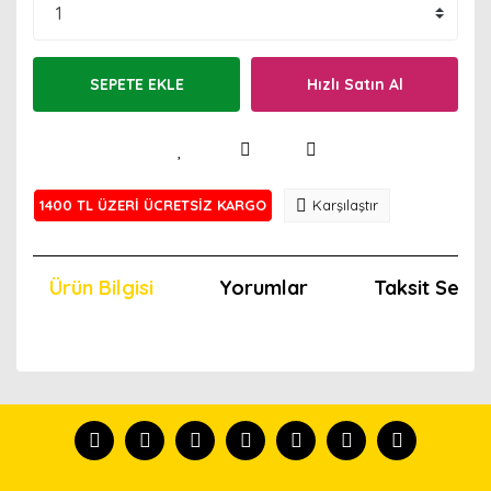
SEPETE EKLE
Hızlı Satın Al
1400 TL ÜZERİ ÜCRETSİZ KARGO
Karşılaştır
Ürün Bilgisi
Yorumlar
Taksit Seçen
Bu ürünün fiyat bilgisi, resim, ürün açıklamalarında ve
diğer konularda yetersiz gördüğünüz noktaları öneri
Bu ürünü kullandıysanız yorum yapın, herkes ürünü
formunu kullanarak tarafımıza iletebilirsiniz.
tanısın.
Görüş ve önerileriniz için teşekkür ederiz.
Ürün resmi kalitesiz, bozuk veya görüntülenemiyor.
Yorum Yaz