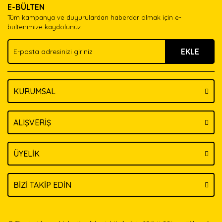
E-BÜLTEN
Ürün açıklamasında eksik bilgiler bulunuyor.
Tüm kampanya ve duyurulardan haberdar olmak için e-
Ürün bilgilerinde hatalar bulunuyor.
bültenimize kaydolunuz.
Ürün fiyatı diğer sitelerden daha pahalı.
EKLE
Bu ürüne benzer farklı alternatifler olmalı.
KURUMSAL
Gönder
ALIŞVERİŞ
ÜYELİK
BİZİ TAKİP EDİN