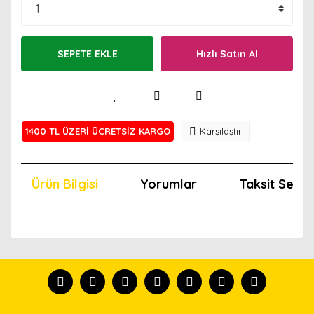
SEPETE EKLE
Hızlı Satın Al
1400 TL ÜZERİ ÜCRETSİZ KARGO
Karşılaştır
Ürün Bilgisi
Yorumlar
Taksit Seçen
Bu ürünün fiyat bilgisi, resim, ürün açıklamalarında ve
diğer konularda yetersiz gördüğünüz noktaları öneri
Bu ürünü kullandıysanız yorum yapın, herkes ürünü
formunu kullanarak tarafımıza iletebilirsiniz.
tanısın.
Görüş ve önerileriniz için teşekkür ederiz.
Ürün resmi kalitesiz, bozuk veya görüntülenemiyor.
Yorum Yaz