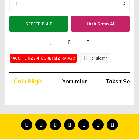
SEPETE EKLE
Hızlı Satın Al
1400 TL ÜZERİ ÜCRETSİZ KARGO
Karşılaştır
Ürün Bilgisi
Yorumlar
Taksit Seçen
Bu ürünün fiyat bilgisi, resim, ürün açıklamalarında ve
diğer konularda yetersiz gördüğünüz noktaları öneri
Bu ürünü kullandıysanız yorum yapın, herkes ürünü
formunu kullanarak tarafımıza iletebilirsiniz.
tanısın.
Görüş ve önerileriniz için teşekkür ederiz.
Ürün resmi kalitesiz, bozuk veya görüntülenemiyor.
Yorum Yaz