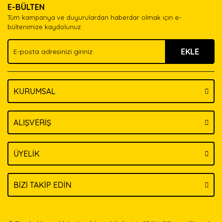
E-BÜLTEN
Ürün açıklamasında eksik bilgiler bulunuyor.
Tüm kampanya ve duyurulardan haberdar olmak için e-
Ürün bilgilerinde hatalar bulunuyor.
bültenimize kaydolunuz.
Ürün fiyatı diğer sitelerden daha pahalı.
EKLE
Bu ürüne benzer farklı alternatifler olmalı.
KURUMSAL
Gönder
ALIŞVERİŞ
ÜYELİK
BİZİ TAKİP EDİN