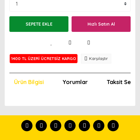
SEPETE EKLE
Hızlı Satın Al
1400 TL ÜZERİ ÜCRETSİZ KARGO
Karşılaştır
Ürün Bilgisi
Yorumlar
Taksit Seçen
Bu ürünün fiyat bilgisi, resim, ürün açıklamalarında ve
diğer konularda yetersiz gördüğünüz noktaları öneri
Bu ürünü kullandıysanız yorum yapın, herkes ürünü
formunu kullanarak tarafımıza iletebilirsiniz.
tanısın.
Görüş ve önerileriniz için teşekkür ederiz.
Ürün resmi kalitesiz, bozuk veya görüntülenemiyor.
Yorum Yaz