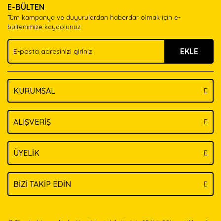
E-BÜLTEN
Ürün açıklamasında eksik bilgiler bulunuyor.
Tüm kampanya ve duyurulardan haberdar olmak için e-
Ürün bilgilerinde hatalar bulunuyor.
bültenimize kaydolunuz.
Ürün fiyatı diğer sitelerden daha pahalı.
EKLE
Bu ürüne benzer farklı alternatifler olmalı.
KURUMSAL
Gönder
ALIŞVERİŞ
ÜYELİK
BİZİ TAKİP EDİN