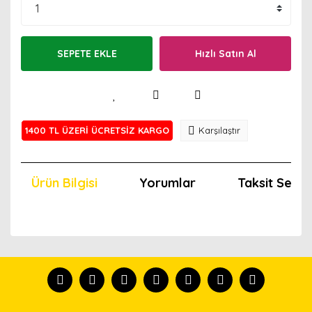
SEPETE EKLE
Hızlı Satın Al
1400 TL ÜZERİ ÜCRETSİZ KARGO
Karşılaştır
Ürün Bilgisi
Yorumlar
Taksit Seçen
Bu ürünün fiyat bilgisi, resim, ürün açıklamalarında ve
diğer konularda yetersiz gördüğünüz noktaları öneri
Bu ürünü kullandıysanız yorum yapın, herkes ürünü
formunu kullanarak tarafımıza iletebilirsiniz.
tanısın.
Görüş ve önerileriniz için teşekkür ederiz.
Ürün resmi kalitesiz, bozuk veya görüntülenemiyor.
Yorum Yaz