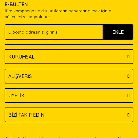
E-BÜLTEN
Ürün açıklamasında eksik bilgiler bulunuyor.
Tüm kampanya ve duyurulardan haberdar olmak için e-
Ürün bilgilerinde hatalar bulunuyor.
bültenimize kaydolunuz.
Ürün fiyatı diğer sitelerden daha pahalı.
EKLE
Bu ürüne benzer farklı alternatifler olmalı.
KURUMSAL
Gönder
ALIŞVERİŞ
ÜYELİK
BİZİ TAKİP EDİN