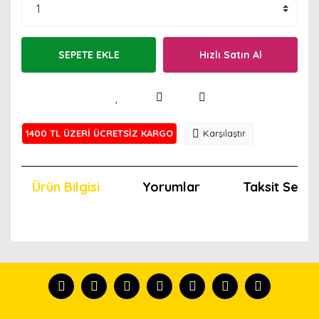
SEPETE EKLE
Hızlı Satın Al
1400 TL ÜZERİ ÜCRETSİZ KARGO
Karşılaştır
Ürün Bilgisi
Yorumlar
Taksit Seçen
Bu ürünün fiyat bilgisi, resim, ürün açıklamalarında ve
diğer konularda yetersiz gördüğünüz noktaları öneri
Bu ürünü kullandıysanız yorum yapın, herkes ürünü
formunu kullanarak tarafımıza iletebilirsiniz.
tanısın.
Görüş ve önerileriniz için teşekkür ederiz.
Ürün resmi kalitesiz, bozuk veya görüntülenemiyor.
Yorum Yaz