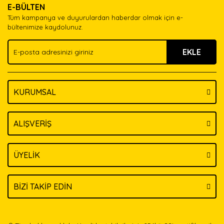
E-BÜLTEN
Ürün açıklamasında eksik bilgiler bulunuyor.
Tüm kampanya ve duyurulardan haberdar olmak için e-
Ürün bilgilerinde hatalar bulunuyor.
bültenimize kaydolunuz.
Ürün fiyatı diğer sitelerden daha pahalı.
EKLE
Bu ürüne benzer farklı alternatifler olmalı.
KURUMSAL
Gönder
ALIŞVERİŞ
ÜYELİK
BİZİ TAKİP EDİN