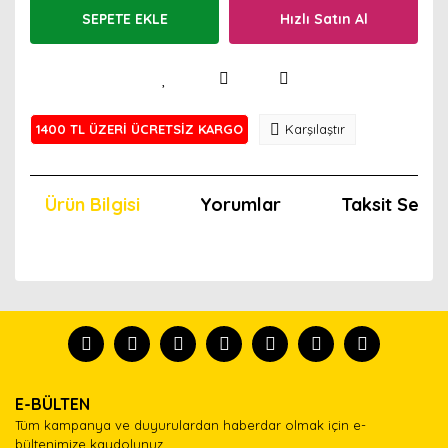
SEPETE EKLE
Hızlı Satın Al
1400 TL ÜZERİ ÜCRETSİZ KARGO
Karşılaştır
Ürün Bilgisi
Yorumlar
Taksit Seçen
Bu ürünün fiyat bilgisi, resim, ürün açıklamalarında ve
diğer konularda yetersiz gördüğünüz noktaları öneri
Bu ürünü kullandıysanız yorum yapın, herkes ürünü
formunu kullanarak tarafımıza iletebilirsiniz.
tanısın.
Görüş ve önerileriniz için teşekkür ederiz.
Ürün resmi kalitesiz, bozuk veya görüntülenemiyor.
Yorum Yaz
E-BÜLTEN
Ürün açıklamasında eksik bilgiler bulunuyor.
Tüm kampanya ve duyurulardan haberdar olmak için e-
Ürün bilgilerinde hatalar bulunuyor.
bültenimize kaydolunuz.