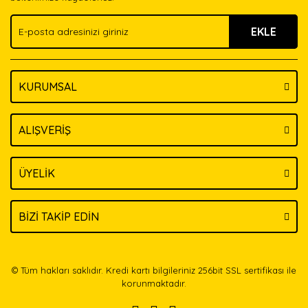
Ürün fiyatı diğer sitelerden daha pahalı.
EKLE
Bu ürüne benzer farklı alternatifler olmalı.
KURUMSAL
Gönder
ALIŞVERİŞ
ÜYELİK
BİZİ TAKİP EDİN
© Tüm hakları saklıdır. Kredi kartı bilgileriniz 256bit SSL sertifikası ile
korunmaktadır.