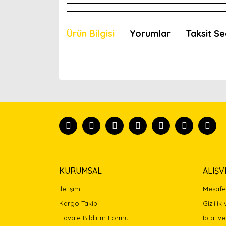
Ürün Bilgisi
Yorumlar
Taksit Se
Bu ürünün fiyat bilgisi, resim, ürün açıklamaları
Görüş ve önerileriniz için teşekkür ederiz.
Ürün resmi kalitesiz, bozuk veya görüntülenemiyor
Ürün açıklamasında eksik bilgiler bulunuyor.
Ürün bilgilerinde hatalar bulunuyor.
Ürün fiyatı diğer sitelerden daha pahalı.
Bu ürüne benzer farklı alternatifler olmalı.
KURUMSAL
ALIŞV
İletişim
Mesafel
Kargo Takibi
Gizlilik
Havale Bildirim Formu
İptal ve