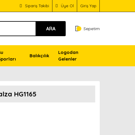
Sipariş Takibi
Üye Ol
Giriş Yap
ARA
Sepetim
Su
Logodan
Balıkçılık
Sporları
Gelenler
alza HG1165