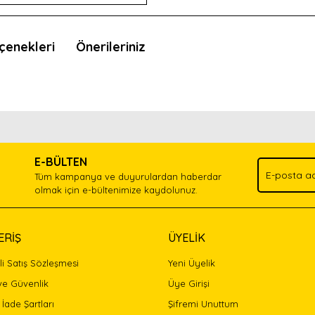
çenekleri
Önerileriniz
nda ve diğer konularda yetersiz gördüğünüz noktaları öneri formunu kullan
Bu ürünü kullandıysanız yorum yapın, herkes ürünü tanısın.
.
E-BÜLTEN
Yorum Yaz
Tüm kampanya ve duyurulardan haberdar
olmak için e-bültenimize kaydolunuz.
ERİŞ
ÜYELİK
i Satış Sözleşmesi
Yeni Üyelik
 ve Güvenlik
Üye Girişi
 İade Şartları
Şifremi Unuttum