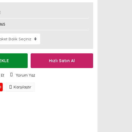
E
165
EKLE
Hızlı Satın Al
 Et
Yorum Yaz
O
Karşılaştır