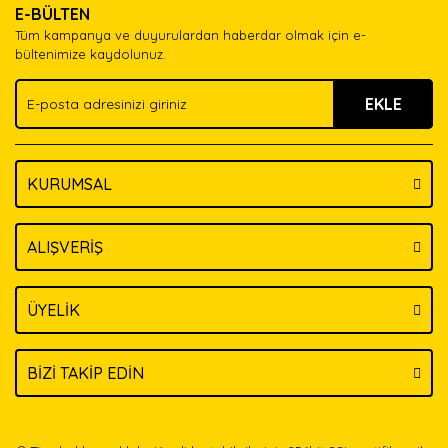
E-BÜLTEN
Ürün açıklamasında eksik bilgiler bulunuyor.
Tüm kampanya ve duyurulardan haberdar olmak için e-
Ürün bilgilerinde hatalar bulunuyor.
bültenimize kaydolunuz.
Ürün fiyatı diğer sitelerden daha pahalı.
EKLE
Bu ürüne benzer farklı alternatifler olmalı.
KURUMSAL
Gönder
ALIŞVERİŞ
ÜYELİK
BİZİ TAKİP EDİN