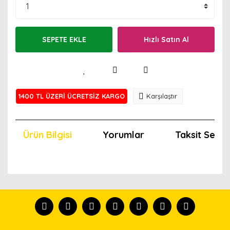
SEPETE EKLE
Hızlı Satın Al
1400 TL ÜZERİ ÜCRETSİZ KARGO
Karşılaştır
Ürün Bilgisi
Yorumlar
Taksit Seçen
Bu ürünün fiyat bilgisi, resim, ürün açıklamalarında ve
diğer konularda yetersiz gördüğünüz noktaları öneri
Bu ürünü kullandıysanız yorum yapın, herkes ürünü
formunu kullanarak tarafımıza iletebilirsiniz.
tanısın.
Görüş ve önerileriniz için teşekkür ederiz.
Ürün resmi kalitesiz, bozuk veya görüntülenemiyor.
Yorum Yaz