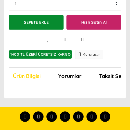
SEPETE EKLE
Hızlı Satın Al
1400 TL ÜZERİ ÜCRETSİZ KARGO
Karşılaştır
Ürün Bilgisi
Yorumlar
Taksit Seçen
Bu ürünün fiyat bilgisi, resim, ürün açıklamalarında ve
diğer konularda yetersiz gördüğünüz noktaları öneri
Bu ürünü kullandıysanız yorum yapın, herkes ürünü
formunu kullanarak tarafımıza iletebilirsiniz.
tanısın.
Görüş ve önerileriniz için teşekkür ederiz.
Ürün resmi kalitesiz, bozuk veya görüntülenemiyor.
Yorum Yaz