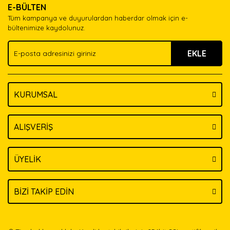
E-BÜLTEN
Ürün açıklamasında eksik bilgiler bulunuyor.
Tüm kampanya ve duyurulardan haberdar olmak için e-
Ürün bilgilerinde hatalar bulunuyor.
bültenimize kaydolunuz.
Ürün fiyatı diğer sitelerden daha pahalı.
EKLE
Bu ürüne benzer farklı alternatifler olmalı.
KURUMSAL
Gönder
ALIŞVERİŞ
ÜYELİK
BİZİ TAKİP EDİN