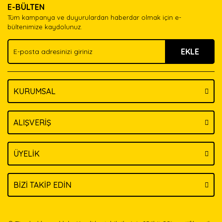
E-BÜLTEN
Ürün açıklamasında eksik bilgiler bulunuyor.
Tüm kampanya ve duyurulardan haberdar olmak için e-
Ürün bilgilerinde hatalar bulunuyor.
bültenimize kaydolunuz.
Ürün fiyatı diğer sitelerden daha pahalı.
EKLE
Bu ürüne benzer farklı alternatifler olmalı.
KURUMSAL
Gönder
ALIŞVERİŞ
ÜYELİK
BİZİ TAKİP EDİN