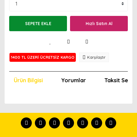
SEPETE EKLE
Hızlı Satın Al
1400 TL ÜZERİ ÜCRETSİZ KARGO
Karşılaştır
Ürün Bilgisi
Yorumlar
Taksit Seçen
Bu ürünün fiyat bilgisi, resim, ürün açıklamalarında ve
diğer konularda yetersiz gördüğünüz noktaları öneri
Bu ürünü kullandıysanız yorum yapın, herkes ürünü
formunu kullanarak tarafımıza iletebilirsiniz.
tanısın.
Görüş ve önerileriniz için teşekkür ederiz.
Ürün resmi kalitesiz, bozuk veya görüntülenemiyor.
Yorum Yaz