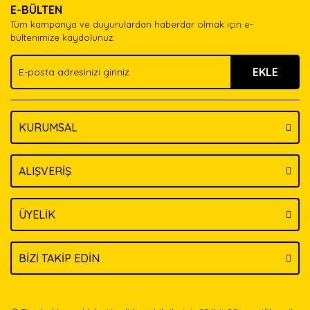
E-BÜLTEN
Ürün açıklamasında eksik bilgiler bulunuyor.
Tüm kampanya ve duyurulardan haberdar olmak için e-
Ürün bilgilerinde hatalar bulunuyor.
bültenimize kaydolunuz.
Ürün fiyatı diğer sitelerden daha pahalı.
EKLE
Bu ürüne benzer farklı alternatifler olmalı.
KURUMSAL
Gönder
ALIŞVERİŞ
ÜYELİK
BİZİ TAKİP EDİN