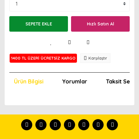
SEPETE EKLE
Hızlı Satın Al
1400 TL ÜZERİ ÜCRETSİZ KARGO
Karşılaştır
Ürün Bilgisi
Yorumlar
Taksit Seçen
Bu ürünün fiyat bilgisi, resim, ürün açıklamalarında ve
diğer konularda yetersiz gördüğünüz noktaları öneri
Bu ürünü kullandıysanız yorum yapın, herkes ürünü
formunu kullanarak tarafımıza iletebilirsiniz.
tanısın.
Görüş ve önerileriniz için teşekkür ederiz.
Ürün resmi kalitesiz, bozuk veya görüntülenemiyor.
Yorum Yaz